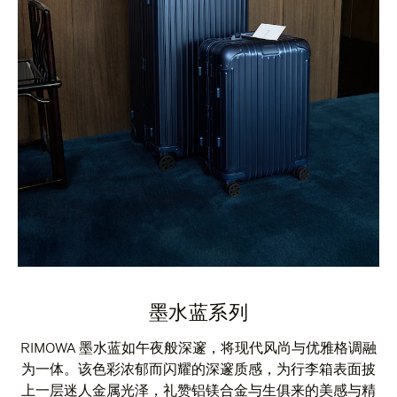
墨水蓝系列
RIMOWA 墨水蓝如午夜般深邃，将现代风尚与优雅格调融
为一体。该色彩浓郁而闪耀的深邃质感，为行李箱表面披
上一层迷人金属光泽，礼赞铝镁合金与生俱来的美感与精