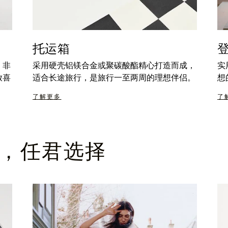
托运箱
，非
采用硬壳铝镁合金或聚碳酸酯精心打造而成，
实
放喜
适合长途旅行，是旅行一至两周的理想伴侣。
想
了解更多
了
，任君选择