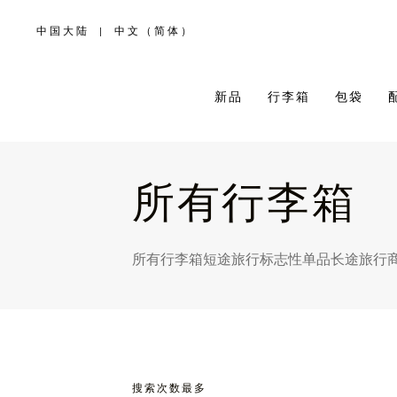
中国大陆
|
中文（简体）
,
请
选
择
您
所
新品
行李箱
包袋
在
的
国
家/
地
区
所有行李箱
所有行李箱
短途旅行
标志性单品
长途旅行
搜索次数最多