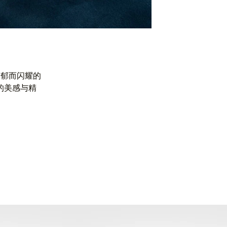
浓郁而闪耀的
的美感与精