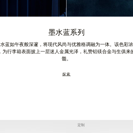
墨水蓝系列
A 墨水蓝如午夜般深邃，将现代风尚与优雅格调融为一体。该色彩
，为行李箱表面披上一层迷人金属光泽，礼赞铝镁合金与生俱来
髓。
探索
定制