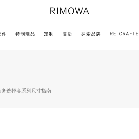
配件
特制臻品
定制
售后
探索品牌
RE-CRAFT
商务选择
各系列尺寸指南