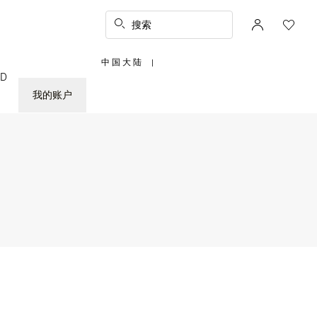
搜索
中国大陆
|
,
ED
请
选
择
我的账户
您
所
在
的
国
家/
地
区