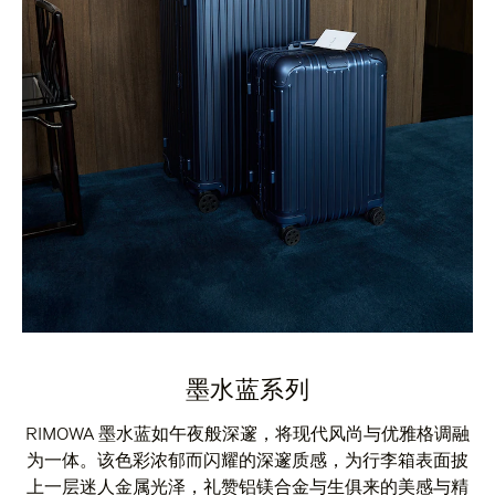
墨水蓝系列
RIMOWA 墨水蓝如午夜般深邃，将现代风尚与优雅格调融
为一体。该色彩浓郁而闪耀的深邃质感，为行李箱表面披
上一层迷人金属光泽，礼赞铝镁合金与生俱来的美感与精