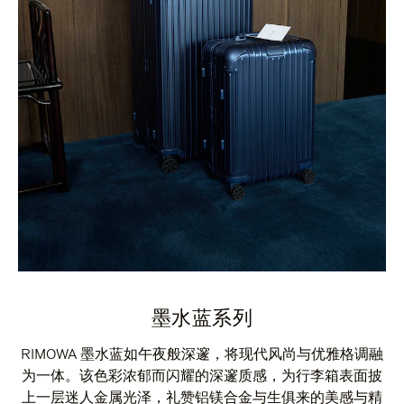
墨水蓝系列
RIMOWA 墨水蓝如午夜般深邃，将现代风尚与优雅格调融
为一体。该色彩浓郁而闪耀的深邃质感，为行李箱表面披
上一层迷人金属光泽，礼赞铝镁合金与生俱来的美感与精