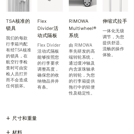
TSA核准的
Flex
RIMOWA
伸缩式拉手
锁具
Divider活
Multiwheel®
一体化无级
动式隔板
系统
调节，为您
我们的每款
提供舒适、
行李箱均配
Flex Divider
由 RIMOWA
流畅的操作
有经TSA核准
活动式隔板
率先研发的高
体验。
的锁具，在
能够按照您
端转轮系统，
航空行李检
的行李要求
通过缓冲轴及
查时可由安
调整高度，
内含滚珠轴承
检人员打开
确保您的收
的转轮，为您
而不会造成
纳物品井井
的行李箱提供
任何损坏。
有条。
拖行中的轻便
性及稳定性。
尺寸和重量
材料