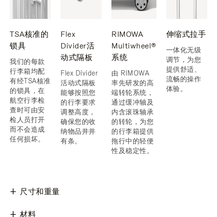
TSA核准的
Flex
RIMOWA
伸缩式拉手
锁具
Divider活
Multiwheel®
一体化无级
动式隔板
系统
调节，为您
我们的每款
提供舒适、
行李箱均配
Flex Divider
由 RIMOWA
流畅的操作
有经TSA核准
活动式隔板
率先研发的高
体验。
的锁具，在
能够按照您
端转轮系统，
航空行李检
的行李要求
通过缓冲轴及
查时可由安
调整高度，
内含滚珠轴承
检人员打开
确保您的收
的转轮，为您
而不会造成
纳物品井井
的行李箱提供
任何损坏。
有条。
拖行中的轻便
性及稳定性。
尺寸和重量
材料