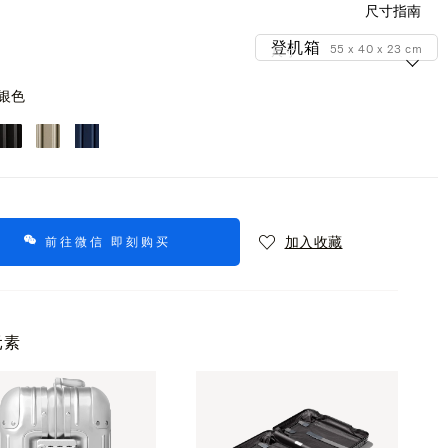
尺寸指南
登机箱
55 x 40 x 23 cm
尺寸
银色
加入收藏
前往微信 即刻购买
元素