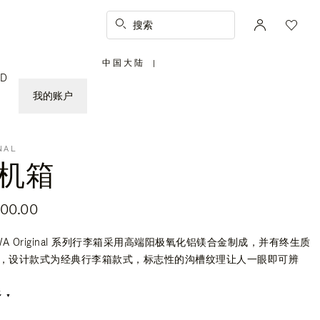
搜索
中国大陆
|
,
ED
请
选
择
我的账户
您
所
在
的
国
家/
地
NAL
区
机箱
800.00
OWA Original 系列行李箱采用高端阳极氧化铝镁合金制成，并有终生质
，设计款式为经典行李箱款式，标志性的沟槽纹理让人一眼即可辨
多