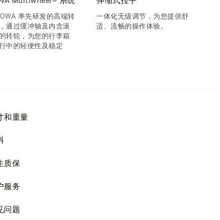
WA Multiwheel® 系统
伸缩式拉手
IMOWA 率先研发的高端转
一体化无级调节，为您提供舒
，通过缓冲轴及内含滚
适、流畅的操作体验。
的转轮，为您的行李箱
行中的轻便性及稳定
寸和重量
料
生质保
户服务
见问题