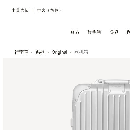
中国大陆
|
中文（简体）
,
请
选
择
您
所
新品
行李箱
包袋
在
的
国
家/
地
区
行李箱
系列
Original
登机箱