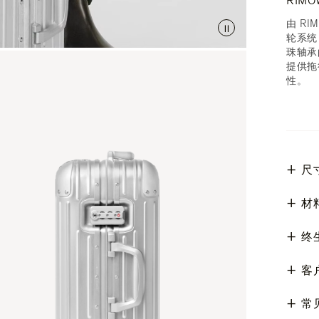
RIMO
由 R
轮系统
珠轴承
提供拖
性。
尺
材
终
客
常