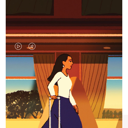
视
视
频
频
未
已
臻礼指南
暂
静
寻觅心仪的出行伴侣，与您共
停，
音，
享缤纷旅程
请
请
按
点
下
击