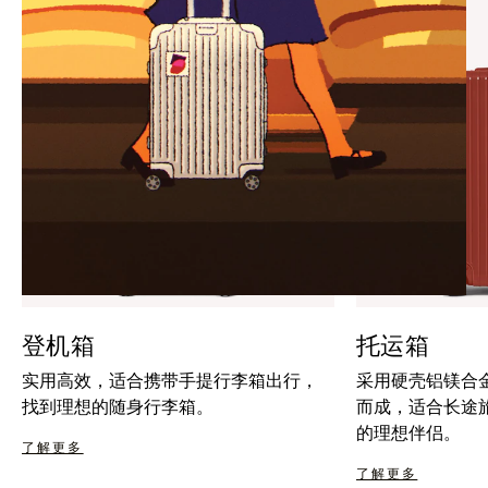
暂
按
停
钮
按
取
钮
消
静
音
登机箱
托运箱
实用高效，适合携带手提行李箱出行，
采用硬壳铝镁合
找到理想的随身行李箱。
而成，适合长途
的理想伴侣。
了解更多
了解更多