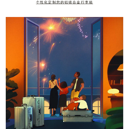
个性化定制您的铝镁合金行李箱
按
点
下
击
暂
按
停
钮
按
取
钮
消
静
音