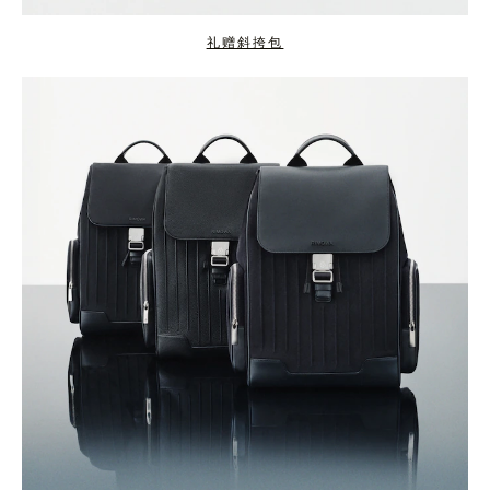
礼赠斜挎包