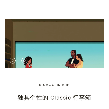
视
视
频
频
未
已
RIMOWA UNIQUE
暂
静
独具个性的 Classic 行李箱
停，
音，
请
请