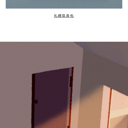
礼赠双肩包