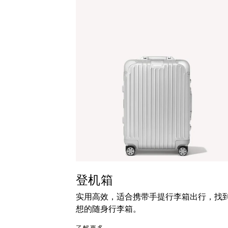
暂
按
停
钮
按
取
钮
消
静
音
登机箱
实用高效，适合携带手提行李箱出行，找
想的随身行李箱。