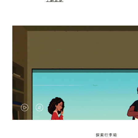
了解更多
视
视
频
频
未
已
探索行李箱