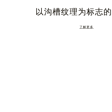
暂
静
以沟槽纹理为标志的
停，
音，
请
请
了解更多
按
点
下
击
暂
按
停
钮
按
取
钮
消
静
音