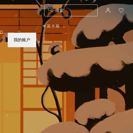
搜索
中国大陆
|
,
ED
请
选
择
我的账户
您
所
在
的
国
家/
地
区