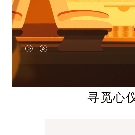
视
视
频
频
未
已
暂
静
寻觅心
停，
音，
请
请
按
点
下
击