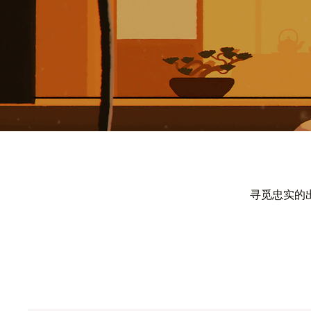
寻觅忠实的