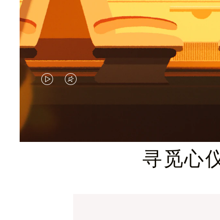
视
视
频
频
未
已
暂
静
寻觅心
停，
音，
请
请
按
点
下
击