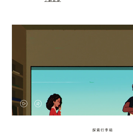
了解更多
视
视
频
频
未
已
探索行李箱