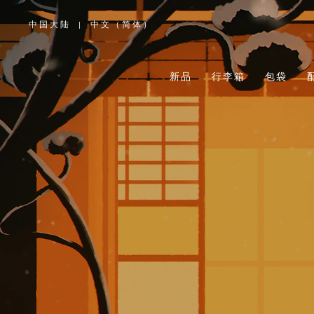
中国大陆
|
中文（简体）
,
请
选
择
您
所
新品
行李箱
包袋
在
的
国
家/
地
区