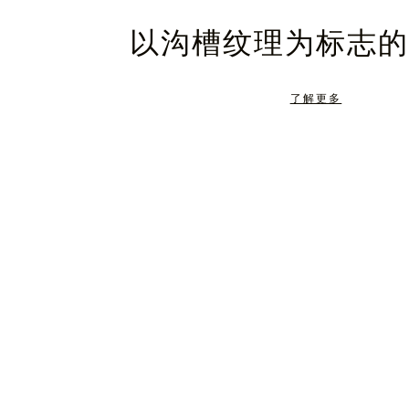
暂
静
以沟槽纹理为标志的
停，
音，
请
请
了解更多
按
点
下
击
暂
按
停
钮
按
取
钮
消
静
音