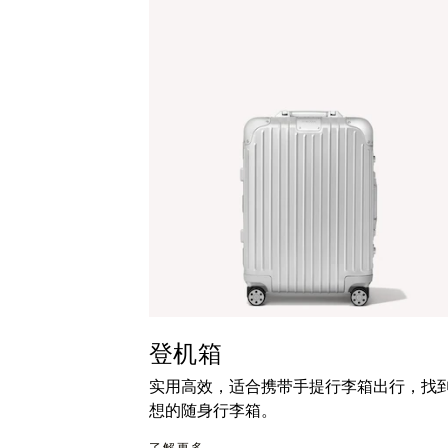
暂
按
停
钮
按
取
钮
消
静
音
登机箱
实用高效，适合携带手提行李箱出行，找
想的随身行李箱。