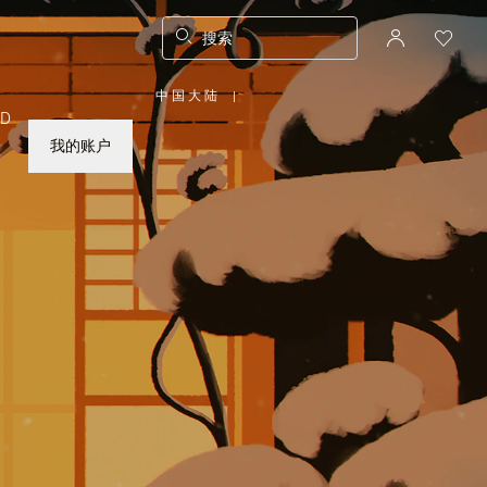
搜索
中国大陆
|
,
ED
请
选
择
我的账户
您
所
在
的
国
家/
地
区