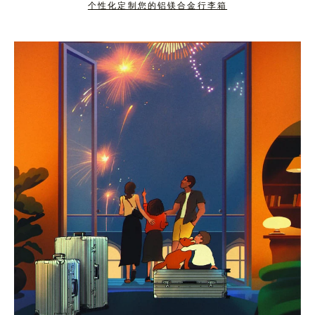
个性化定制您的铝镁合金行李箱
按
点
下
击
暂
按
停
钮
按
取
钮
消
静
音