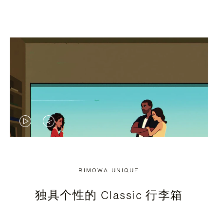
视
视
频
频
未
已
RIMOWA UNIQUE
暂
静
独具个性的 Classic 行李箱
停，
音，
请
请