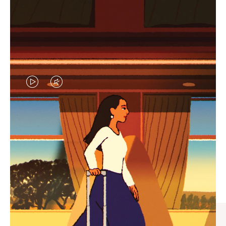
视
视
频
频
未
已
臻礼指南
暂
静
寻觅心仪的出行伴侣，与您共
停，
音，
享缤纷旅程
请
请
按
点
下
击