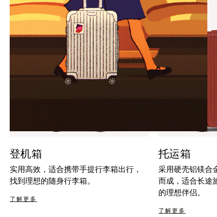
暂
按
停
钮
按
取
钮
消
静
音
登机箱
托运箱
实用高效，适合携带手提行李箱出行，
采用硬壳铝镁合
找到理想的随身行李箱。
而成，适合长途
的理想伴侣。
了解更多
了解更多