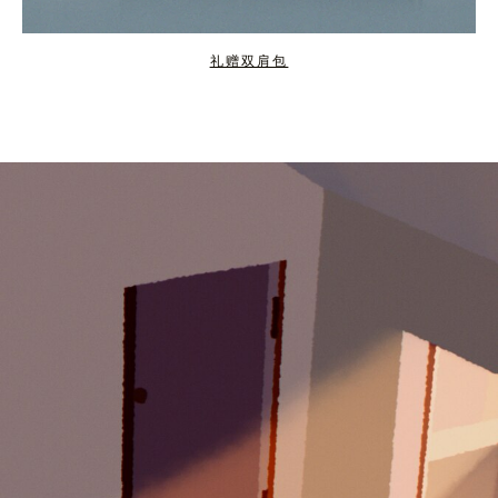
礼赠双肩包