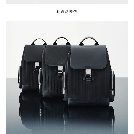
礼赠斜挎包