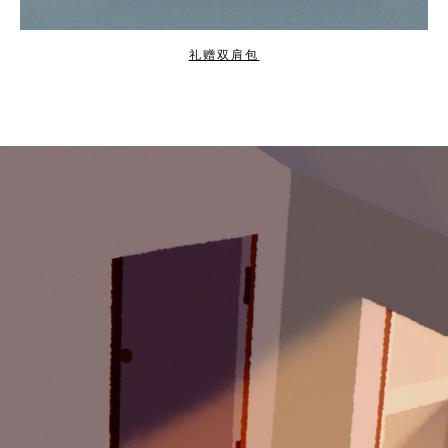
礼赠双肩包