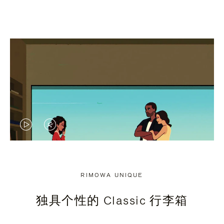
视
视
频
频
未
已
RIMOWA UNIQUE
暂
静
独具个性的 Classic 行李箱
停，
音，
请
请