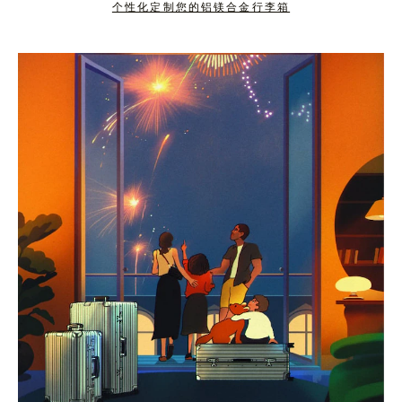
个性化定制您的铝镁合金行李箱
按
点
下
击
暂
按
停
钮
按
取
钮
消
静
音