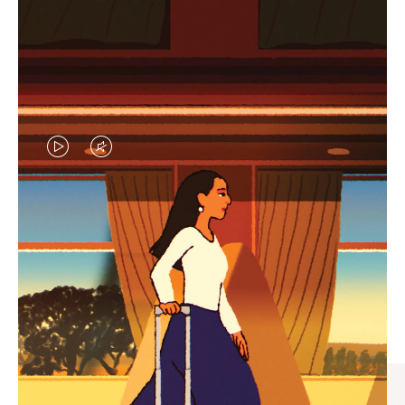
视
视
频
频
未
已
臻礼指南
暂
静
寻觅心仪的出行伴侣，与您共
停，
音，
享缤纷旅程
请
请
按
点
下
击