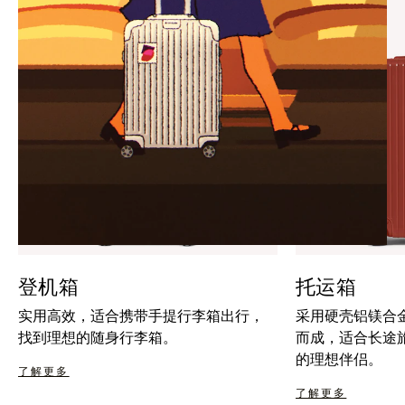
暂
按
停
钮
按
取
钮
消
静
音
登机箱
托运箱
实用高效，适合携带手提行李箱出行，
采用硬壳铝镁合
找到理想的随身行李箱。
而成，适合长途
的理想伴侣。
了解更多
了解更多