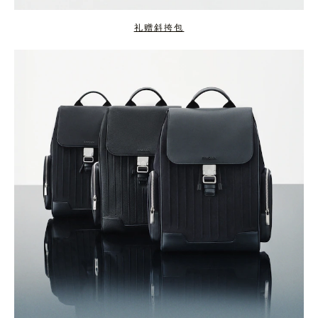
礼赠斜挎包