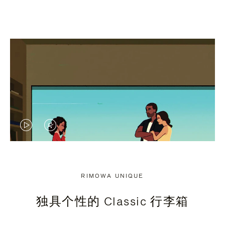
视
视
频
频
未
已
RIMOWA UNIQUE
暂
静
独具个性的 Classic 行李箱
停，
音，
请
请