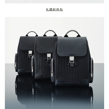
礼赠斜挎包