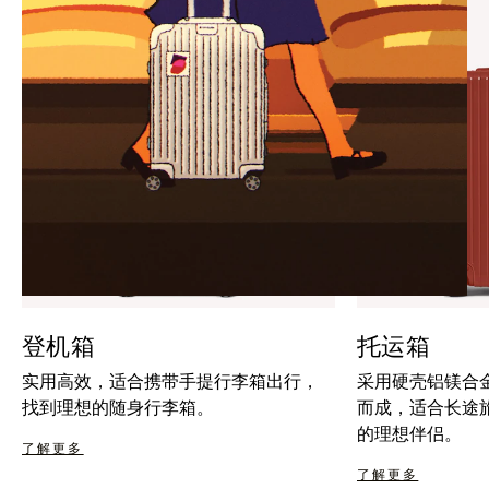
暂
按
停
钮
按
取
钮
消
静
音
登机箱
托运箱
实用高效，适合携带手提行李箱出行，
采用硬壳铝镁合
找到理想的随身行李箱。
而成，适合长途
的理想伴侣。
了解更多
了解更多