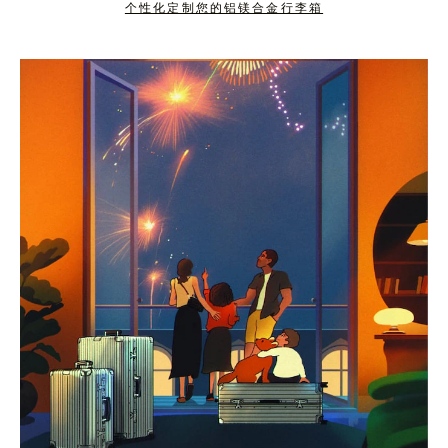
个性化定制您的铝镁合金行李箱
按
点
下
击
暂
按
停
钮
按
取
钮
消
静
音