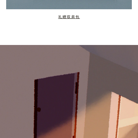
礼赠双肩包