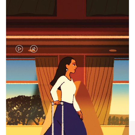
视
视
频
频
未
已
臻礼指南
暂
静
寻觅心仪的出行伴侣，与您共
停，
音，
享缤纷旅程
请
请
按
点
下
击