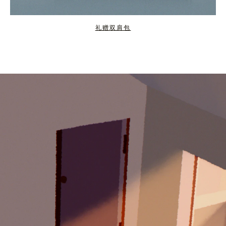
礼赠双肩包