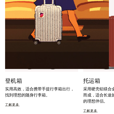
暂
按
停
钮
按
取
钮
消
静
音
登机箱
托运箱
实用高效，适合携带手提行李箱出行，
采用硬壳铝镁合
找到理想的随身行李箱。
而成，适合长途
的理想伴侣。
了解更多
了解更多