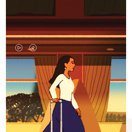
视
视
频
频
未
已
臻礼指南
暂
静
寻觅心仪的出行伴侣，与您共
停，
音，
享缤纷旅程
请
请
按
点
下
击