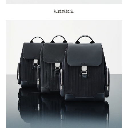
礼赠斜挎包