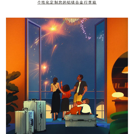
个性化定制您的铝镁合金行李箱
按
点
下
击
暂
按
停
钮
按
取
钮
消
静
音