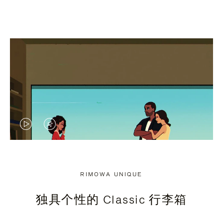
视
视
频
频
未
已
RIMOWA UNIQUE
暂
静
独具个性的 Classic 行李箱
停，
音，
请
请