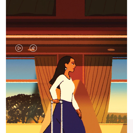
视
视
频
频
未
已
臻礼指南
暂
静
寻觅心仪的出行伴侣，与您共
停，
音，
享缤纷旅程
请
请
按
点
下
击