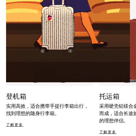
暂
按
停
钮
按
取
钮
消
静
音
登机箱
托运箱
实用高效，适合携带手提行李箱出行，
采用硬壳铝镁合
找到理想的随身行李箱。
而成，适合长途
的理想伴侣。
了解更多
了解更多