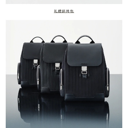
礼赠斜挎包