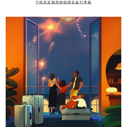
个性化定制您的铝镁合金行李箱
按
点
下
击
暂
按
停
钮
按
取
钮
消
静
音