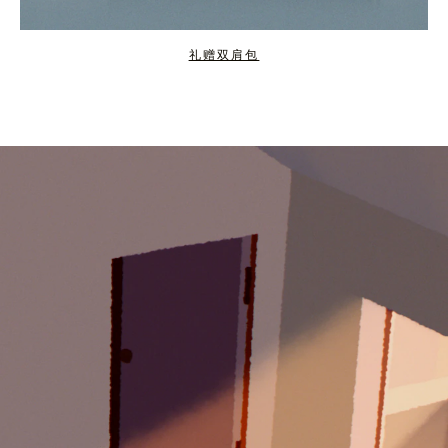
礼赠双肩包