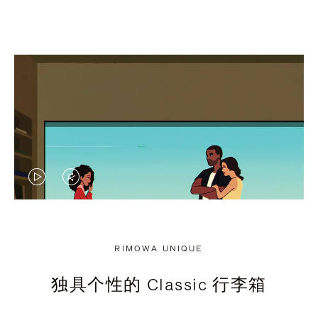
视
视
频
频
未
已
RIMOWA UNIQUE
暂
静
独具个性的 Classic 行李箱
停，
音，
请
请