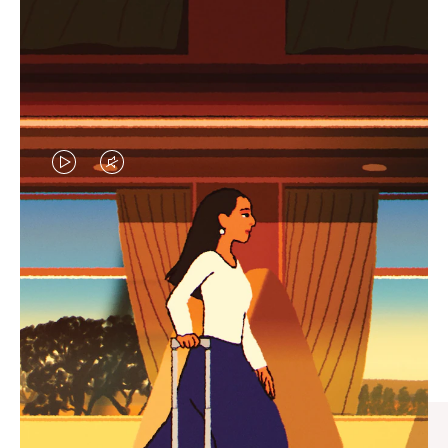
视
视
频
频
未
已
臻礼指南
暂
静
寻觅心仪的出行伴侣，与您共
停，
音，
享缤纷旅程
请
请
按
点
下
击