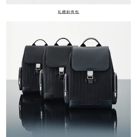
礼赠斜挎包