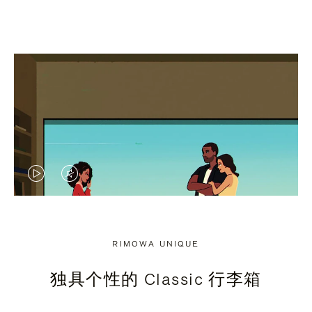
视
视
频
频
未
已
RIMOWA UNIQUE
暂
静
独具个性的 Classic 行李箱
停，
音，
请
请