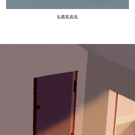
礼赠双肩包