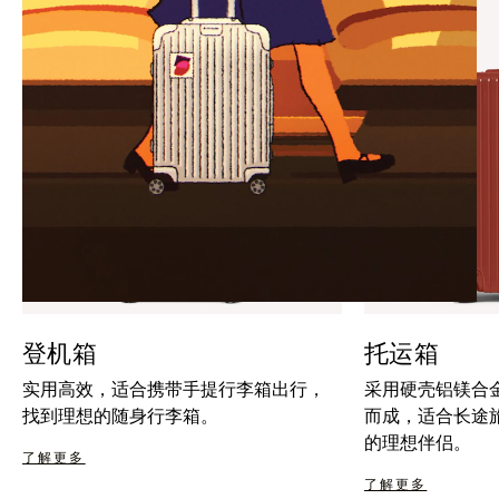
暂
按
停
钮
按
取
钮
消
静
音
登机箱
托运箱
实用高效，适合携带手提行李箱出行，
采用硬壳铝镁合
找到理想的随身行李箱。
而成，适合长途
的理想伴侣。
了解更多
了解更多