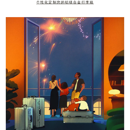
个性化定制您的铝镁合金行李箱
按
点
下
击
暂
按
停
钮
按
取
钮
消
静
音