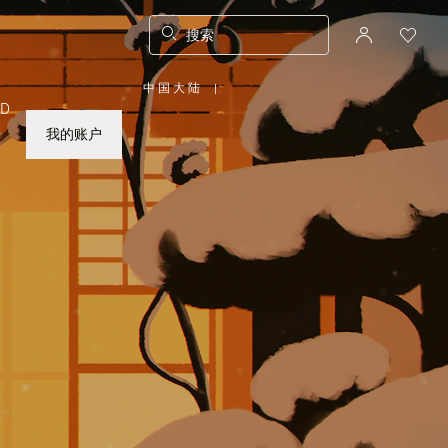
搜索
中国大陆
|
,
ED
请
选
择
我的账户
您
所
在
的
国
家/
地
区