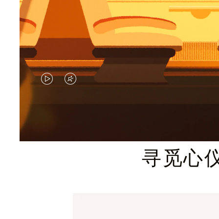
视
视
频
频
未
已
暂
静
寻觅心
停，
音，
请
请
按
点
下
击