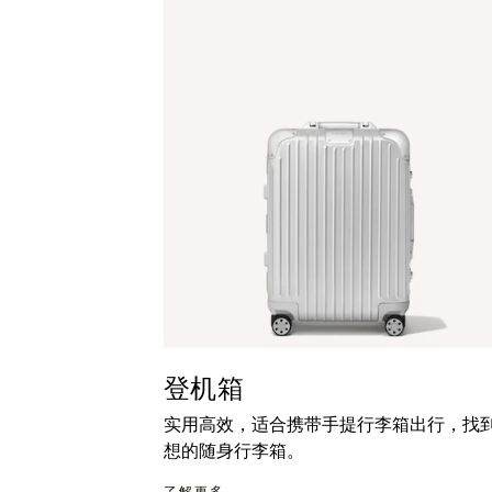
暂
按
停
钮
按
取
钮
消
静
音
登机箱
实用高效，适合携带手提行李箱出行，找
想的随身行李箱。