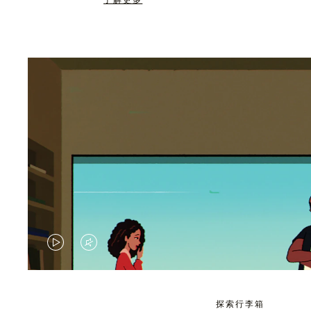
了解更多
视
视
频
频
未
已
探索行李箱