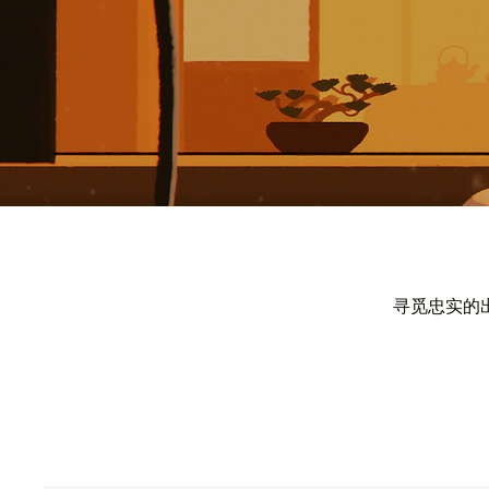
寻觅忠实的