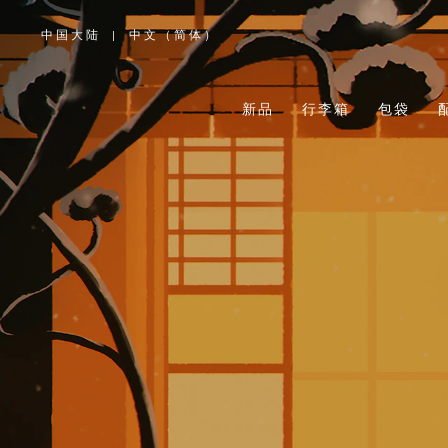
中国大陆
|
中文（简体）
,
请
选
择
您
所
新品
行李箱
包袋
在
的
国
家/
地
区