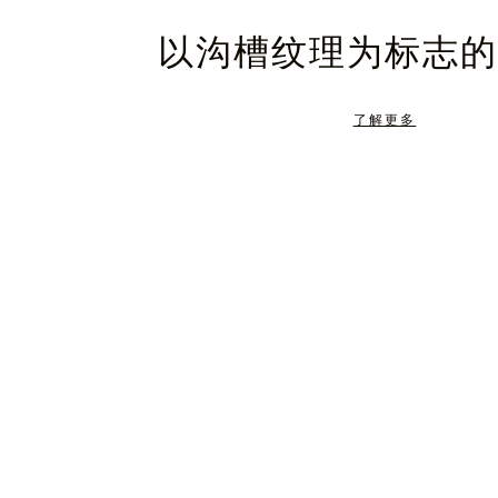
暂
静
以沟槽纹理为标志的
停，
音，
请
请
了解更多
按
点
下
击
暂
按
停
钮
按
取
钮
消
静
音