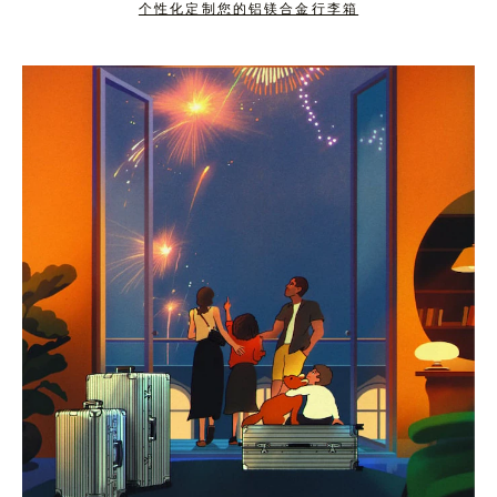
个性化定制您的铝镁合金行李箱
按
点
下
击
暂
按
停
钮
按
取
钮
消
静
音