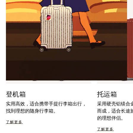
暂
按
停
钮
按
取
钮
消
静
音
登机箱
托运箱
实用高效，适合携带手提行李箱出行，
采用硬壳铝镁合
找到理想的随身行李箱。
而成，适合长途
的理想伴侣。
了解更多
了解更多