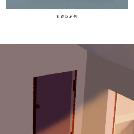
礼赠双肩包