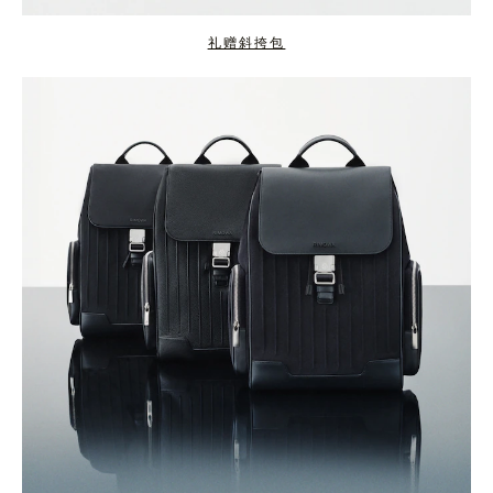
礼赠斜挎包