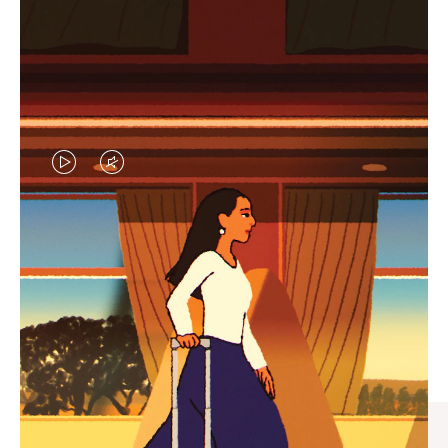
视
视
频
频
未
已
臻礼指南
暂
静
寻觅心仪的出行伴侣，与您共
停，
音，
享缤纷旅程
请
请
按
点
下
击