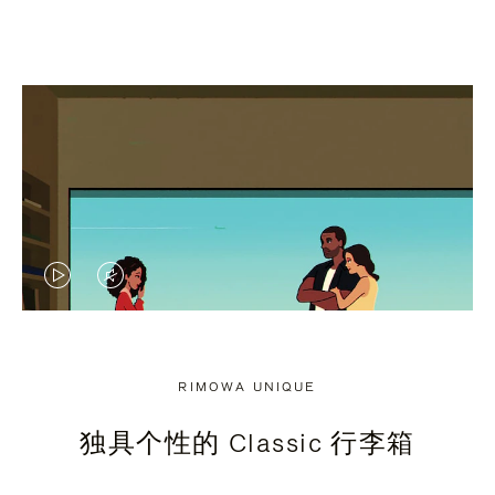
视
视
频
频
未
已
RIMOWA UNIQUE
暂
静
独具个性的 Classic 行李箱
停，
音，
请
请