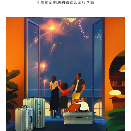
个性化定制您的铝镁合金行李箱
按
点
下
击
暂
按
停
钮
按
取
钮
消
静
音