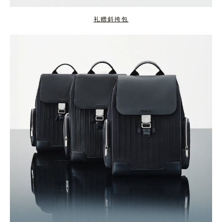
礼赠斜挎包