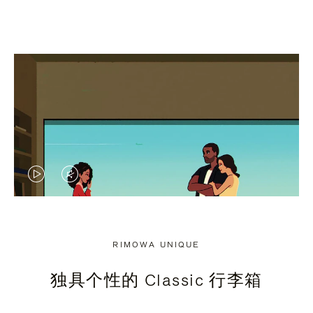
视
视
频
频
未
已
RIMOWA UNIQUE
暂
静
独具个性的 Classic 行李箱
停，
音，
请
请