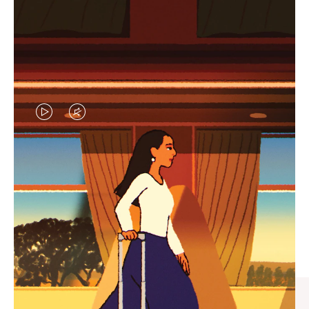
视
视
频
频
未
已
臻礼指南
暂
静
寻觅心仪的出行伴侣，与您共
停，
音，
享缤纷旅程
请
请
按
点
下
击