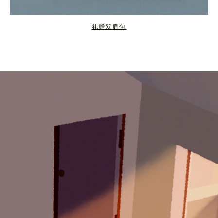
礼赠双肩包