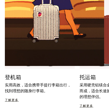
暂
按
停
钮
按
取
钮
消
静
音
登机箱
托运箱
实用高效，适合携带手提行李箱出行，
采用硬壳铝镁合
找到理想的随身行李箱。
而成，适合长途
的理想伴侣。
了解更多
了解更多