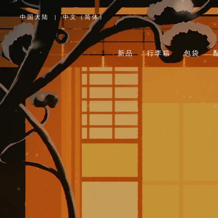
中国大陆
|
中文（简体）
,
请
选
择
您
所
新品
行李箱
包袋
在
的
国
家/
地
区