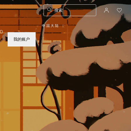
搜索
中国大陆
|
,
ED
请
选
择
我的账户
您
所
在
的
国
家/
地
区