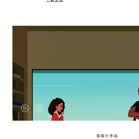
了解更多
视
视
频
频
未
已
探索行李箱