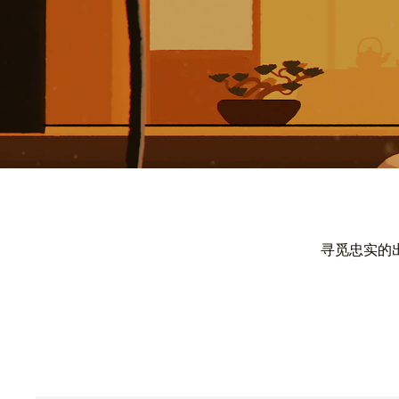
寻觅忠实的