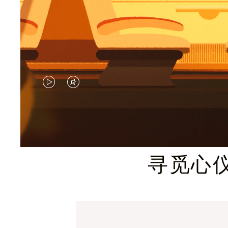
视
视
频
频
未
已
暂
静
寻觅心
停，
音，
请
请
按
点
下
击