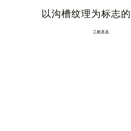
暂
静
以沟槽纹理为标志的
停，
音，
请
请
了解更多
按
点
下
击
暂
按
停
钮
按
取
钮
消
静
音