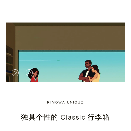
视
视
频
频
未
已
RIMOWA UNIQUE
暂
静
独具个性的 Classic 行李箱
停，
音，
请
请