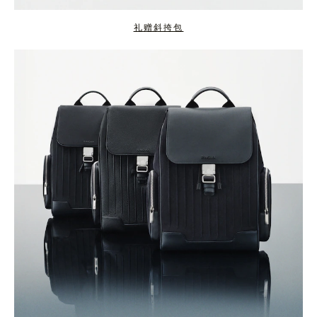
礼赠斜挎包