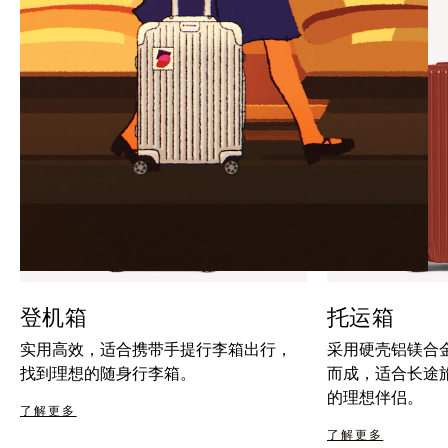
暂
按
停
钮
按
取
钮
消
静
音
登机箱
托运箱
实用高效，适合携带手提行李箱出行，
采用硬壳铝镁合
找到理想的随身行李箱。
而成，适合长途
的理想伴侣。
了解更多
了解更多