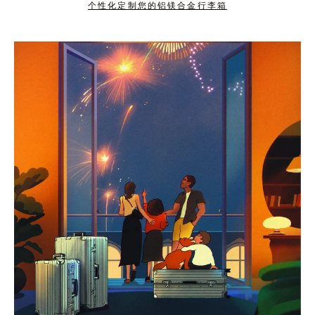
个性化定制您的铝镁合金行李箱
按
点
下
击
暂
按
停
钮
按
取
钮
消
静
音