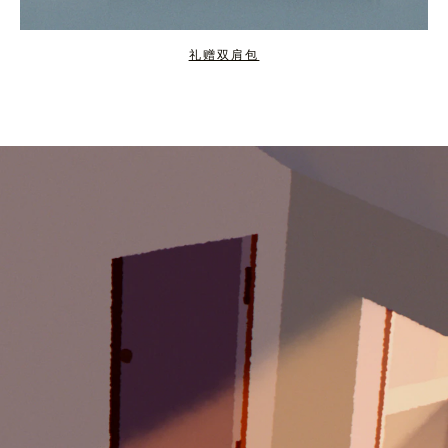
礼赠双肩包