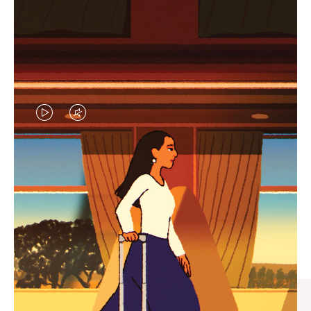
视
视
频
频
未
已
臻礼指南
暂
静
寻觅心仪的出行伴侣，与您共
停，
音，
享缤纷旅程
请
请
按
点
下
击