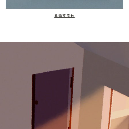
礼赠双肩包