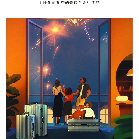
个性化定制您的铝镁合金行李箱
按
点
下
击
暂
按
停
钮
按
取
钮
消
静
音