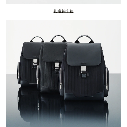
礼赠斜挎包