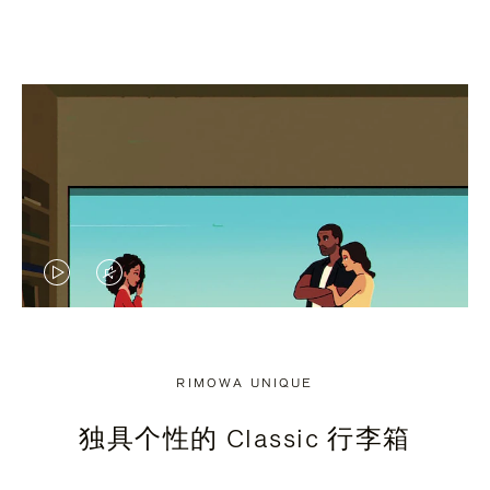
视
视
频
频
未
已
RIMOWA UNIQUE
暂
静
独具个性的 Classic 行李箱
停，
音，
请
请