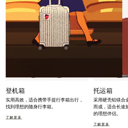
暂
按
停
钮
按
取
钮
消
静
音
登机箱
托运箱
实用高效，适合携带手提行李箱出行，
采用硬壳铝镁合
找到理想的随身行李箱。
而成，适合长途
的理想伴侣。
了解更多
了解更多