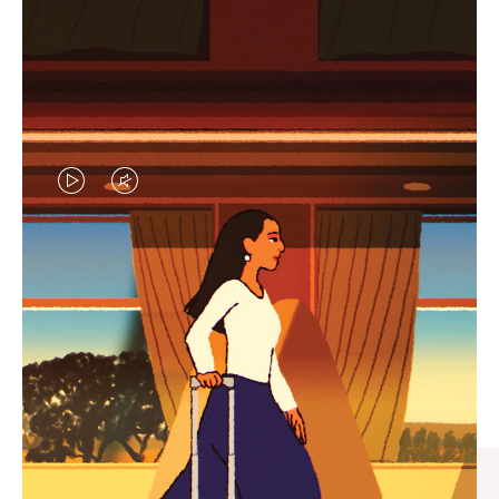
视
视
频
频
未
已
臻礼指南
暂
静
寻觅心仪的出行伴侣，与您共
停，
音，
享缤纷旅程
请
请
按
点
下
击