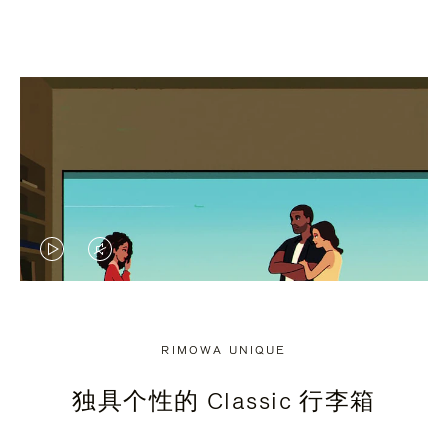
视
视
频
频
未
已
RIMOWA UNIQUE
暂
静
独具个性的 Classic 行李箱
停，
音，
请
请