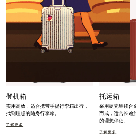
暂
按
停
钮
按
取
钮
消
静
音
登机箱
托运箱
实用高效，适合携带手提行李箱出行，
采用硬壳铝镁合
找到理想的随身行李箱。
而成，适合长途
的理想伴侣。
了解更多
了解更多