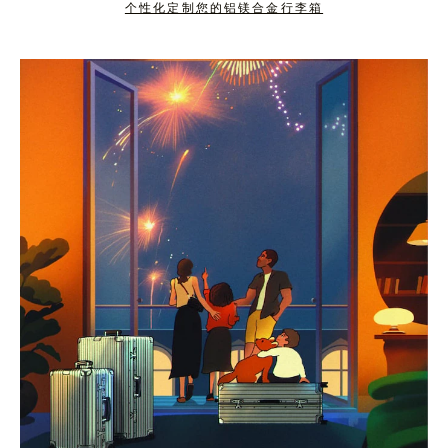
个性化定制您的铝镁合金行李箱
按
点
下
击
暂
按
停
钮
按
取
钮
消
静
音