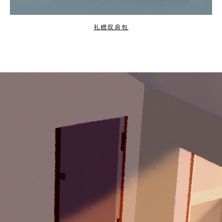
礼赠双肩包