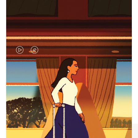
视
视
频
频
未
已
臻礼指南
暂
静
寻觅心仪的出行伴侣，与您共
停，
音，
享缤纷旅程
请
请
按
点
下
击