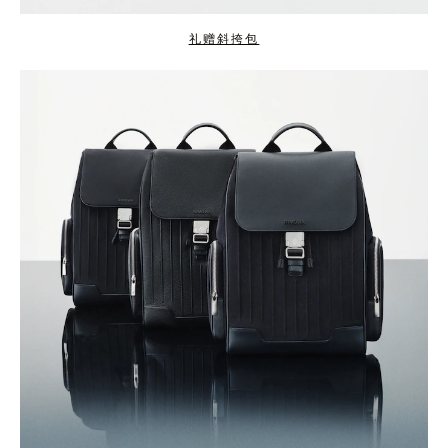
礼赠斜挎包