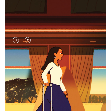
视
视
频
频
未
已
臻礼指南
暂
静
寻觅心仪的出行伴侣，与您共
停，
音，
享缤纷旅程
请
请
按
点
下
击