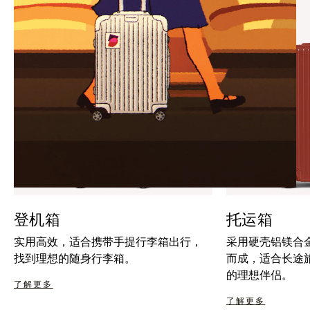
暂
按
停
钮
按
取
钮
消
静
音
登机箱
托运箱
实用高效，适合携带手提行李箱出行，
采用硬壳铝镁合
找到理想的随身行李箱。
而成，适合长途
的理想伴侣。
了解更多
了解更多