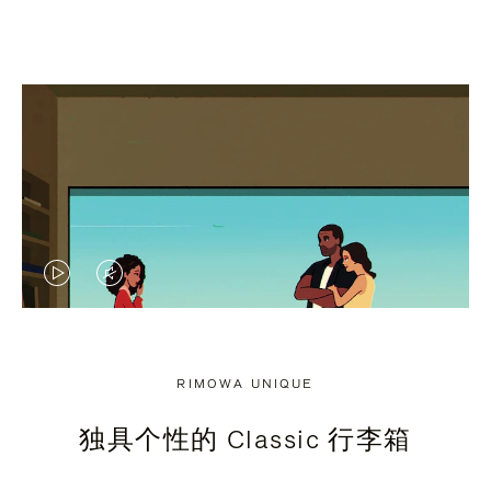
视
视
频
频
未
已
RIMOWA UNIQUE
暂
静
独具个性的 Classic 行李箱
停，
音，
请
请