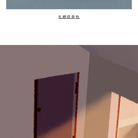
礼赠双肩包