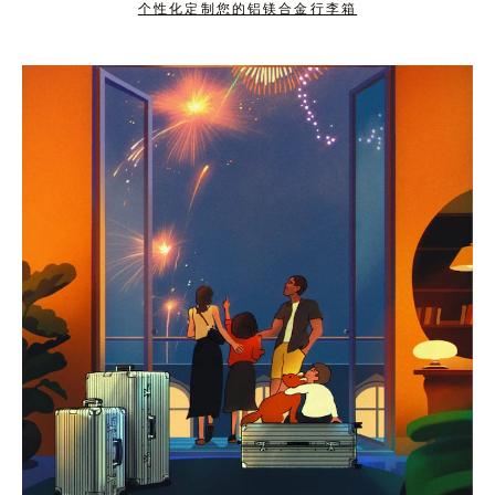
个性化定制您的铝镁合金行李箱
按
点
下
击
暂
按
停
钮
按
取
钮
消
静
音