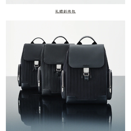
礼赠斜挎包