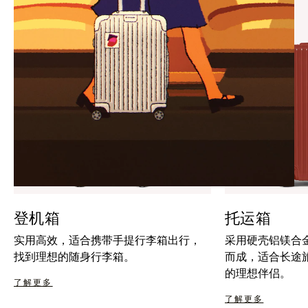
暂
按
停
钮
按
取
钮
消
静
音
登机箱
托运箱
实用高效，适合携带手提行李箱出行，
采用硬壳铝镁合
找到理想的随身行李箱。
而成，适合长途
的理想伴侣。
了解更多
了解更多