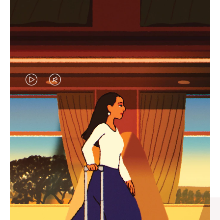
视
视
频
频
未
已
臻礼指南
暂
静
寻觅心仪的出行伴侣，与您共
停，
音，
享缤纷旅程
请
请
按
点
下
击