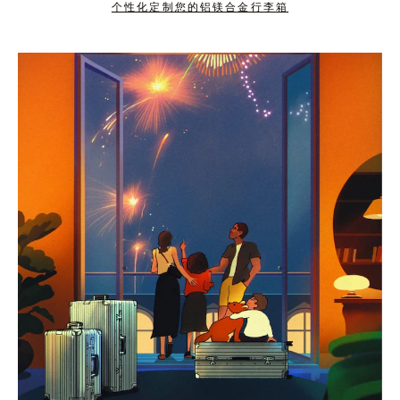
个性化定制您的铝镁合金行李箱
按
点
下
击
暂
按
停
钮
按
取
钮
消
静
音