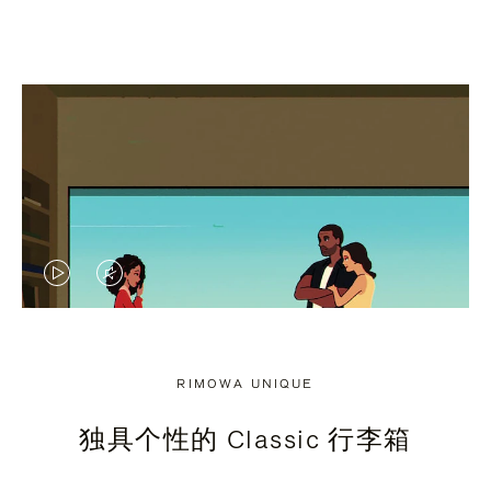
视
视
频
频
未
已
RIMOWA UNIQUE
暂
静
独具个性的 Classic 行李箱
停，
音，
请
请