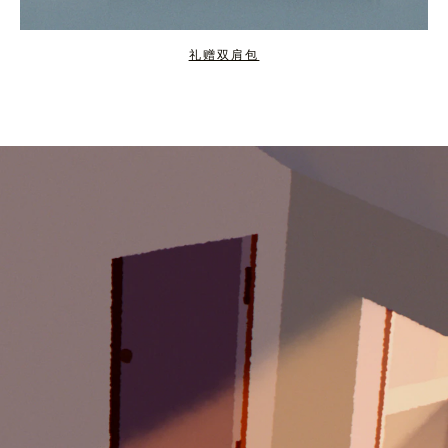
礼赠双肩包