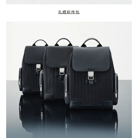
礼赠斜挎包