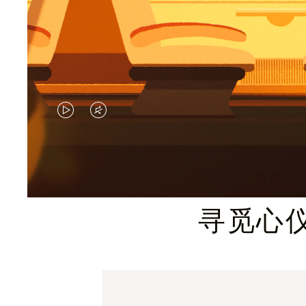
视
视
频
频
未
已
暂
静
寻觅心
停，
音，
请
请
按
点
下
击