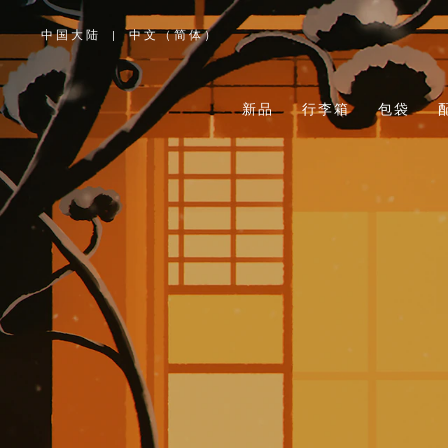
中国大陆
|
中文（简体）
,
请
选
择
您
所
新品
行李箱
包袋
在
的
国
家/
地
区