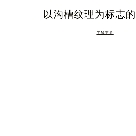
暂
静
以沟槽纹理为标志的
停，
音，
请
请
了解更多
按
点
下
击
暂
按
停
钮
按
取
钮
消
静
音