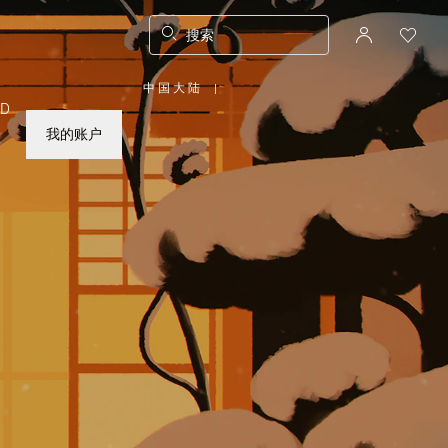
搜索
中国大陆
|
,
ED
请
选
择
我的账户
您
所
在
的
国
家/
地
区