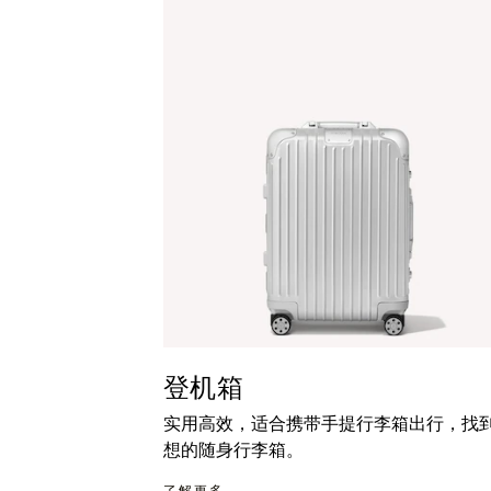
暂
按
停
钮
按
取
钮
消
静
音
登机箱
实用高效，适合携带手提行李箱出行，找
想的随身行李箱。