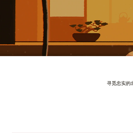
寻觅忠实的