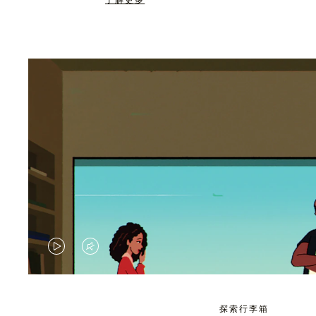
了解更多
视
视
频
频
未
已
探索行李箱