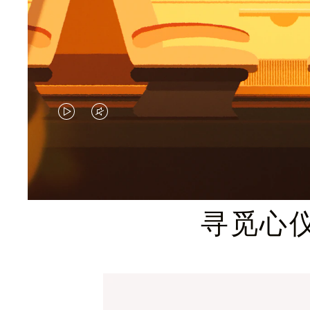
视
视
频
频
未
已
暂
静
寻觅心
停，
音，
请
请
按
点
下
击