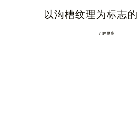
暂
静
以沟槽纹理为标志的
停，
音，
请
请
了解更多
按
点
下
击
暂
按
停
钮
按
取
钮
消
静
音