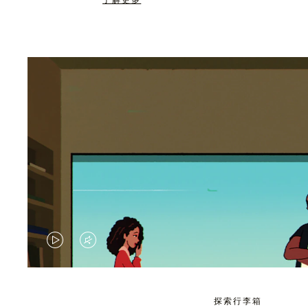
了解更多
视
视
频
频
未
已
探索行李箱