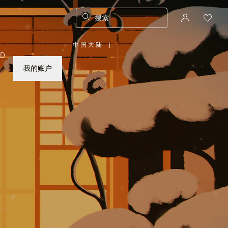
搜索
中国大陆
|
,
ED
请
选
择
我的账户
您
所
在
的
国
家/
地
区