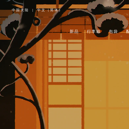
中国大陆
|
中文（简体）
,
请
选
择
您
所
新品
行李箱
包袋
在
的
国
家/
地
区