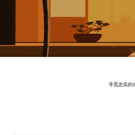
寻觅忠实的