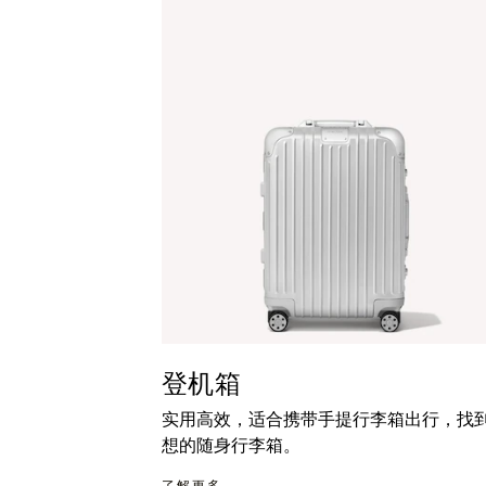
暂
按
停
钮
按
取
钮
消
静
音
登机箱
实用高效，适合携带手提行李箱出行，找
想的随身行李箱。