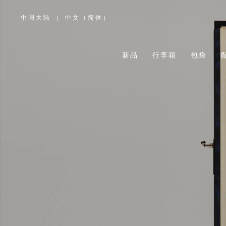
中国大陆
|
中文（简体）
,
请
选
择
您
所
新品
行李箱
包袋
在
的
国
家/
地
区