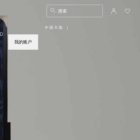
搜索
中国大陆
|
,
ED
请
选
择
我的账户
您
所
在
的
国
家/
地
区