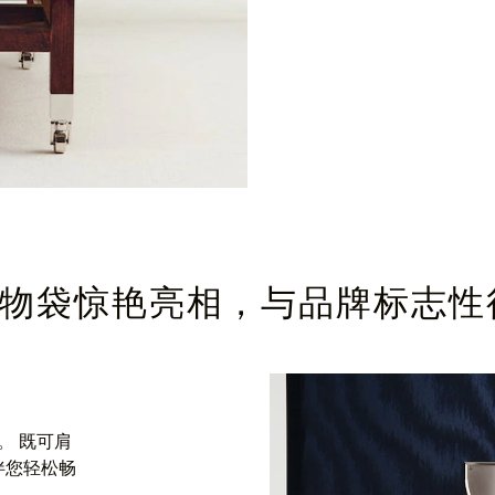
和购物袋惊艳亮相，与品牌标志
。 既可肩
伴您轻松畅