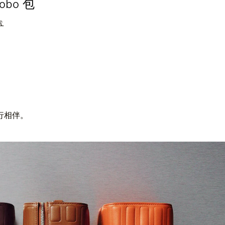
obo 包
Groove 
索
探索
行相伴。