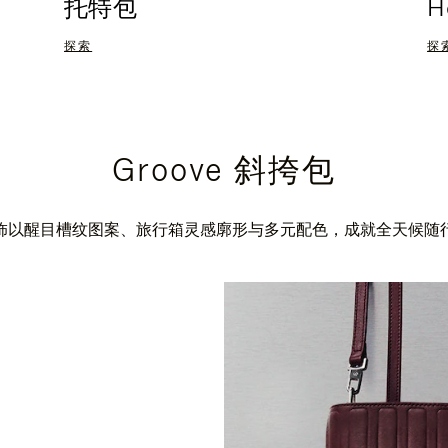
托特包
H
探索
探
Groove 斜挎包
饰以醒目槽纹图案、旅行箱灵感廓形与多元配色，成就全天候随