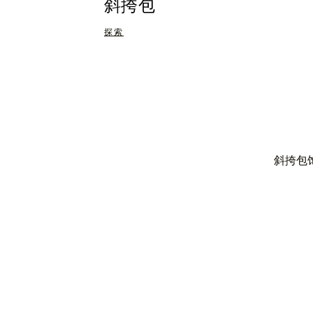
斜挎包
探索
斜挎包