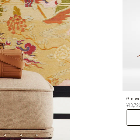
Groo
¥13,72