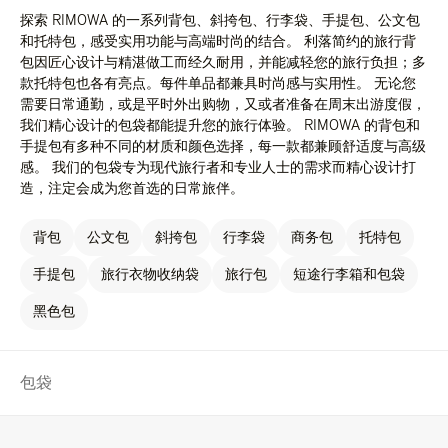
探索 RIMOWA 的一系列背包、斜挎包、行李袋、手提包、公文包
和托特包，感受实用功能与高端时尚的结合。 利落简约的旅行背
包因匠心设计与精湛做工而经久耐用，并能减轻您的旅行负担；多
款托特包也各有亮点。每件单品都兼具时尚感与实用性。 无论您
需要日常通勤，或是平时外出购物，又或者准备在周末出游度假，
我们精心设计的包袋都能提升您的旅行体验。 RIMOWA 的背包和
手提包有多种不同的材质和颜色选择，每一款都兼顾舒适度与高级
感。 我们的包袋专为现代旅行者和专业人士的需求而精心设计打
造，注定会成为您首选的日常旅伴。
背包
公文包
斜挎包
行李袋
商务包
托特包
手提包
旅行衣物收纳袋
旅行包
短途行李箱和包袋
黑色包
包袋