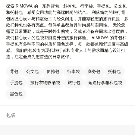
探索 RIMOWA 的一系列背包、斜挎包、行李袋、手提包、公文包
和托特包，感受实用功能与高端时尚的结合。 利落简约的旅行背
包因匠心设计与精湛做工而经久耐用，并能减轻您的旅行负担；多
款托特包也各有亮点。每件单品都兼具时尚感与实用性。 无论您
需要日常通勤，或是平时外出购物，又或者准备在周末出游度假，
我们精心设计的包袋都能提升您的旅行体验。 RIMOWA 的背包和
手提包有多种不同的材质和颜色选择，每一款都兼顾舒适度与高级
感。 我们的包袋专为现代旅行者和专业人士的需求而精心设计打
造，注定会成为您首选的日常旅伴。
背包
公文包
斜挎包
行李袋
商务包
托特包
手提包
旅行衣物收纳袋
旅行包
短途行李箱和包袋
黑色包
包袋