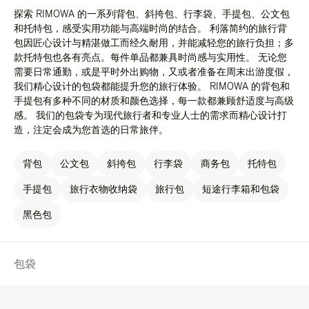
探索 RIMOWA 的一系列背包、斜挎包、行李袋、手提包、公文包
和托特包，感受实用功能与高端时尚的结合。 利落简约的旅行背
包因匠心设计与精湛做工而经久耐用，并能减轻您的旅行负担；多
款托特包也各有亮点。每件单品都兼具时尚感与实用性。 无论您
需要日常通勤，或是平时外出购物，又或者准备在周末出游度假，
我们精心设计的包袋都能提升您的旅行体验。 RIMOWA 的背包和
手提包有多种不同的材质和颜色选择，每一款都兼顾舒适度与高级
感。 我们的包袋专为现代旅行者和专业人士的需求而精心设计打
造，注定会成为您首选的日常旅伴。
背包
公文包
斜挎包
行李袋
商务包
托特包
手提包
旅行衣物收纳袋
旅行包
短途行李箱和包袋
黑色包
包袋