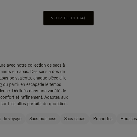
VOIR PLUS (34)
ure avec notre collection de sacs à
uments et cabas. Des sacs à dos de
abas polyvalents, chaque pièce allie
ing ou partir en escapade le temps
ence. Déclinés dans une variété de
 confort et raffinement. Adaptés aux
nt les alliés parfaits du quotidien.
s de voyage
Sacs business
Sacs cabas
Pochettes
Housses