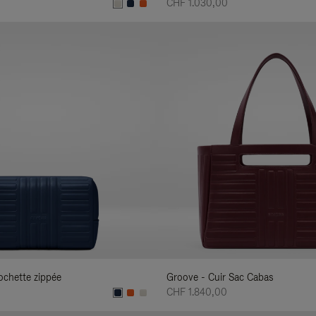
CHF 1.030,00
ochette zippée
Groove - Cuir Sac Cabas
CHF 1.840,00