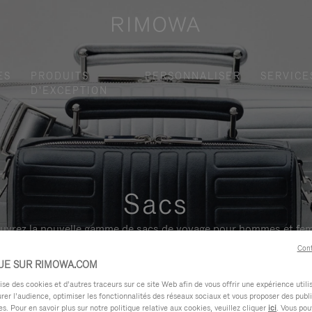
ES
PRODUITS
PERSONNALISER
SERVICE
D'EXCEPTION
Sacs
uvrez la nouvelle gamme de sacs de voyage pour hommes et fe
Cont
UE SUR RIMOWA.COM
e des cookies et d’autres traceurs sur ce site Web afin de vous offrir une expérience utili
rer l’audience, optimiser les fonctionnalités des réseaux sociaux et vous proposer des publi
s. Pour en savoir plus sur notre politique relative aux cookies, veuillez cliquer
ici
. Vous pou