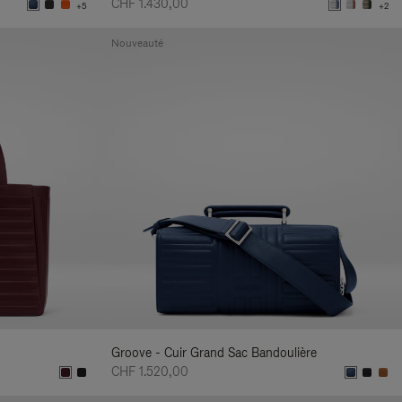
CHF 1.430,00
+5
+2
Nouveauté
Groove - Cuir Grand Sac Bandoulière
CHF 1.520,00