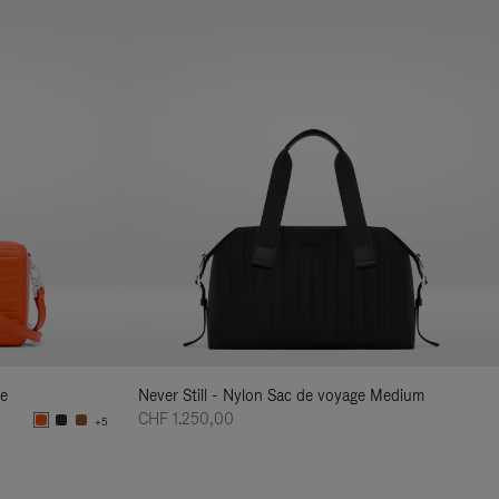
re
Never Still - Nylon Sac de voyage Medium
CHF 1.250,00
+5