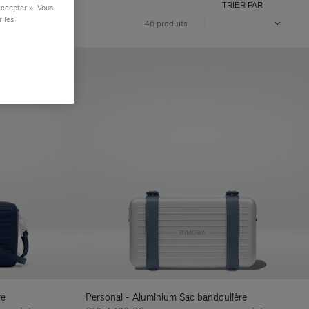
TRIER PAR
accepter ». Vous
r les
VOLUME
46 produits
re
Personal - Aluminium Sac bandoulière