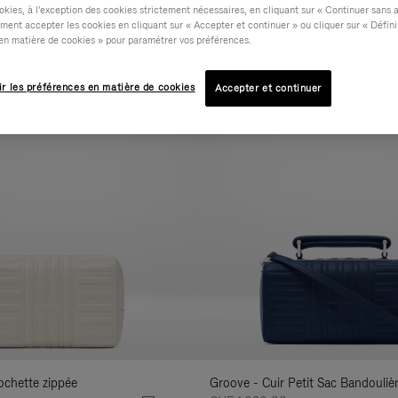
okies, à l'exception des cookies strictement nécessaires, en cliquant sur « Continuer sans 
ment accepter les cookies en cliquant sur « Accepter et continuer » ou cliquer sur « Défini
TIÈRE
COLLECTION
CARACTÉRISTIQUES
Affiner
en matière de cookies » pour paramétrer vos préférences.
vos
Nouveauté
résultats
ir les préférences en matière de cookies
Accepter et continuer
par :
ochette zippée
Groove - Cuir Petit Sac Bandouliè