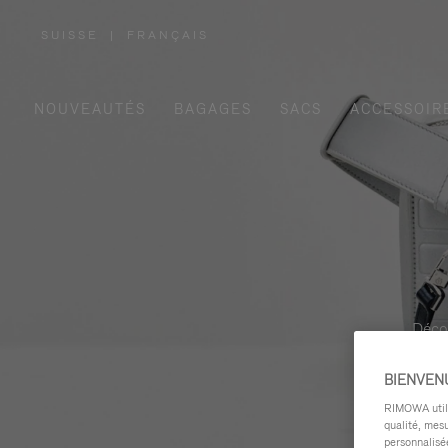
SUISSE
|
FRANÇAIS
,
SÉLECTIONNEZ
VOTRE
RÉGION
NOUVEAUTÉS
BAGAGES
SACS
ACCESSOIR
Déco
BIENVEN
RIMOWA utilis
qualité, mesu
personnalisée