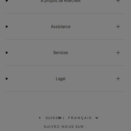
À propos de RIMOWA
Assistance
Services
Legal
SUISSE
|
,
SÉLECTIONNEZ
SUIVEZ-NOUS SUR :
VOTRE