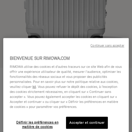
Continuer sans accepter
BIENVENUE SUR RIMOWA.COM
Voir en 3D
RIMOWA utilise des cookies et d’autres traceurs sur ce site Web afin de vous
offrir une expérience utilisateur de qualité, mesurer l’audience, optimiser les
ORIGINAL
CHF 1.280,00
fonctionnalités des réseaux sociaux et vous proposer des publicités
Cabin
personnalisées. Pour en savoir plus sur notre politique relative aux cookies,
veuillez cliquer
ici
. Vous pouvez refuser le dépôt des cookies, à l'exception
Guide des tailles
des cookies strictement nécessaires, en cliquant sur « Continuer sans
accepter ». Vous pouvez également accepter les cookies en cliquant sur «
Cabin
55 x 40 x 23 cm
Accepter et continuer » ou cliquer sur « Définir les préférences en matière
Taille
de cookies » pour paramétrer vos préférences.
Couleur
Argent
Définir les préférences en
Accepter et continuer
matière de cookies