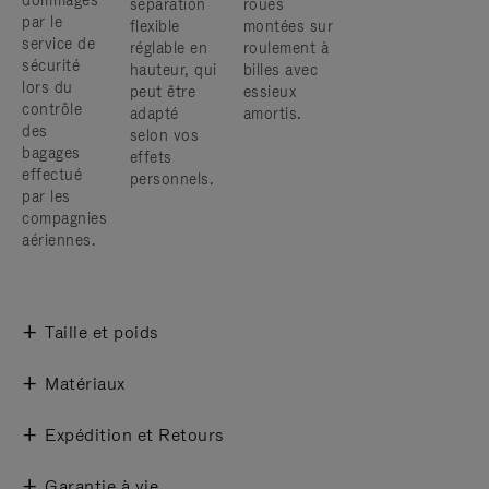
dommages
séparation
roues
par le
flexible
montées sur
service de
réglable en
roulement à
sécurité
hauteur, qui
billes avec
lors du
peut être
essieux
contrôle
adapté
amortis.
des
selon vos
bagages
effets
effectué
personnels.
par les
compagnies
aériennes.
Taille et poids
Matériaux
Expédition et Retours
Garantie à vie