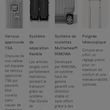
Verrous
Système
Système de
Poignée
approuvés
de
roulettes
télescopique
TSA
séparation
Multiwheel®
Conçue pour
flexible
RIMOWA
offrir un
Chacune de
réglage précis
nos valises
Les articles
Développé
pour un
est équipée
rangés sont
par RIMOWA,
maximum de
de verrous
parfaitement
ce système
confort et une
approuvés
maintenus
haut de
manœuvrabilité
TSA qui
pendant le
gamme
optimale.
peuvent
transport
garantit une
être
grâce au
direction
ouverts
système
stable et
sans
Flex Divider
sans effort
causer de
de
grâce à des