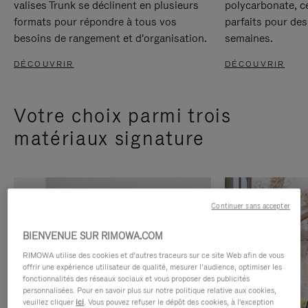
valises Trunk se déclinent en plusieurs
polycarbonate, c
formats pour répondre à tous vos
parfaits pour des
besoins de rangement et d'organisation.
semaines.
DÉCOUVRIR
DÉCOUVRIR
Votre choix parmi trois
matériaux signature
Continuer sans accepter
BIENVENUE SUR RIMOWA.COM
RIMOWA utilise des cookies et d’autres traceurs sur ce site Web afin de vous
offrir une expérience utilisateur de qualité, mesurer l’audience, optimiser les
fonctionnalités des réseaux sociaux et vous proposer des publicités
personnalisées. Pour en savoir plus sur notre politique relative aux cookies,
veuillez cliquer
ici
. Vous pouvez refuser le dépôt des cookies, à l'exception