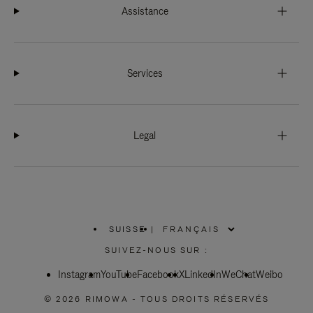
Assistance
Services
Legal
SUISSE
|
,
SÉLECTIONNEZ
SUIVEZ-NOUS SUR :
VOTRE
RÉGION
Instagram
YouTube
Facebook
X
LinkedIn
WeChat
Weibo
© 2026 RIMOWA - TOUS DROITS RÉSERVÉS