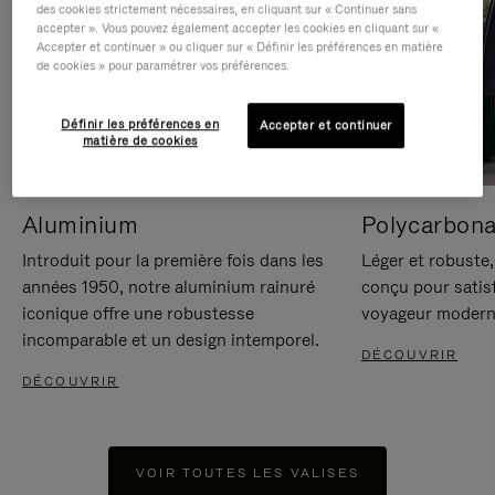
des cookies strictement nécessaires, en cliquant sur « Continuer sans
accepter ». Vous pouvez également accepter les cookies en cliquant sur «
Accepter et continuer » ou cliquer sur « Définir les préférences en matière
de cookies » pour paramétrer vos préférences.
Définir les préférences en
Accepter et continuer
matière de cookies
Aluminium
Polycarbona
Introduit pour la première fois dans les
Léger et robuste,
années 1950, notre aluminium rainuré
conçu pour satisf
iconique offre une robustesse
voyageur modern
incomparable et un design intemporel.
DÉCOUVRIR
DÉCOUVRIR
VOIR TOUTES LES VALISES