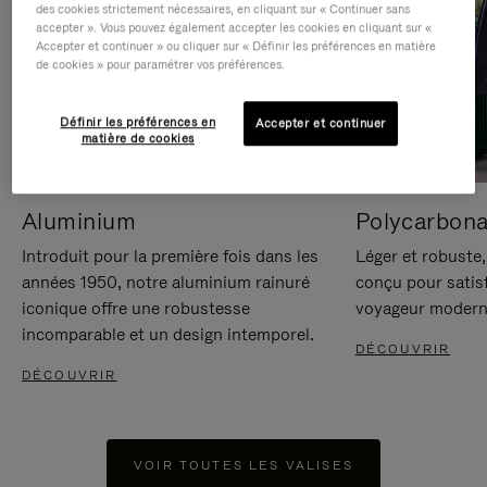
des cookies strictement nécessaires, en cliquant sur « Continuer sans
accepter ». Vous pouvez également accepter les cookies en cliquant sur «
Accepter et continuer » ou cliquer sur « Définir les préférences en matière
de cookies » pour paramétrer vos préférences.
Définir les préférences en
Accepter et continuer
matière de cookies
Aluminium
Polycarbona
Introduit pour la première fois dans les
Léger et robuste,
années 1950, notre aluminium rainuré
conçu pour satisf
iconique offre une robustesse
voyageur modern
incomparable et un design intemporel.
DÉCOUVRIR
DÉCOUVRIR
VOIR TOUTES LES VALISES