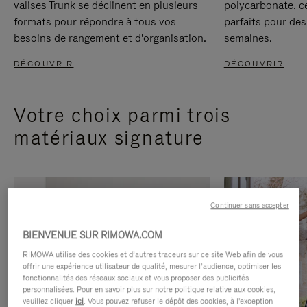
valises Trunk se déclinent en plusieurs
polycarbonate, c
formats pour répondre à tous vos
parfaits pour des
besoins de rangement et d'organisation.
semaines.
DÉCOUVRIR
DÉCOUVRIR
Votre choix parmi trois
matériaux signature
Continuer sans accepter
BIENVENUE SUR RIMOWA.COM
RIMOWA utilise des cookies et d’autres traceurs sur ce site Web afin de vous
offrir une expérience utilisateur de qualité, mesurer l’audience, optimiser les
fonctionnalités des réseaux sociaux et vous proposer des publicités
personnalisées. Pour en savoir plus sur notre politique relative aux cookies,
veuillez cliquer
ici
. Vous pouvez refuser le dépôt des cookies, à l'exception