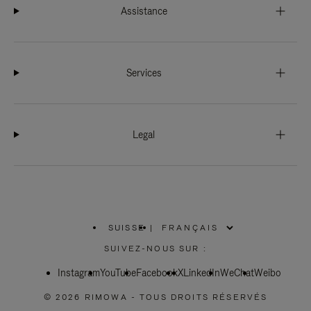
Assistance
Services
Legal
SUISSE
|
,
SÉLECTIONNEZ
SUIVEZ-NOUS SUR :
VOTRE
RÉGION
Instagram
YouTube
Facebook
X
LinkedIn
WeChat
Weibo
© 2026 RIMOWA - TOUS DROITS RÉSERVÉS