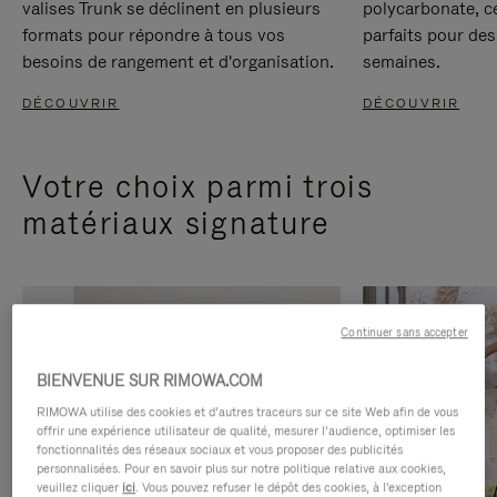
valises Trunk se déclinent en plusieurs
polycarbonate, c
formats pour répondre à tous vos
parfaits pour des
besoins de rangement et d'organisation.
semaines.
DÉCOUVRIR
DÉCOUVRIR
Votre choix parmi trois
matériaux signature
Continuer sans accepter
BIENVENUE SUR RIMOWA.COM
RIMOWA utilise des cookies et d’autres traceurs sur ce site Web afin de vous
offrir une expérience utilisateur de qualité, mesurer l’audience, optimiser les
fonctionnalités des réseaux sociaux et vous proposer des publicités
personnalisées. Pour en savoir plus sur notre politique relative aux cookies,
veuillez cliquer
ici
. Vous pouvez refuser le dépôt des cookies, à l'exception