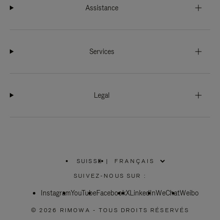
Assistance
Services
Legal
SUISSE
|
,
SÉLECTIONNEZ
SUIVEZ-NOUS SUR :
VOTRE
RÉGION
Instagram
YouTube
Facebook
X
LinkedIn
WeChat
Weibo
© 2026 RIMOWA - TOUS DROITS RÉSERVÉS