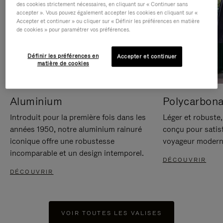
des cookies strictement nécessaires, en cliquant sur « Continuer sans
accepter ». Vous pouvez également accepter les cookies en cliquant sur «
Accepter et continuer » ou cliquer sur « Définir les préférences en matière
de cookies » pour paramétrer vos préférences.
Définir les préférences en
Accepter et continuer
matière de cookies
Aluminium
Polycarbona
Introduit pour la première fois dans les
Léger et robuste,
années 1950, notre aluminium rainuré
conçu pour satisf
iconique offre une robustesse
voyageur modern
incomparable et un design intemporel.
DÉCOUVRIR
DÉCOUVRIR
VOIR TOUTES LES VALISES