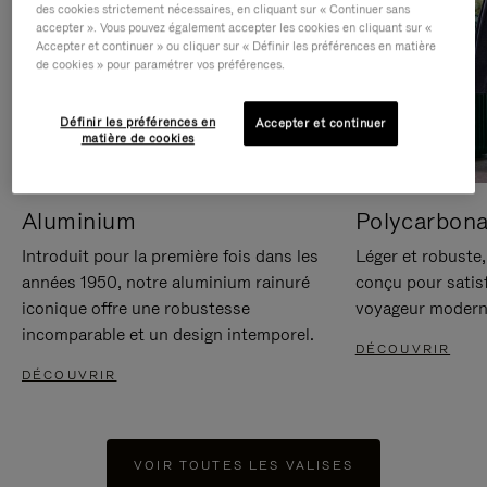
des cookies strictement nécessaires, en cliquant sur « Continuer sans
accepter ». Vous pouvez également accepter les cookies en cliquant sur «
Accepter et continuer » ou cliquer sur « Définir les préférences en matière
de cookies » pour paramétrer vos préférences.
Définir les préférences en
Accepter et continuer
matière de cookies
Aluminium
Polycarbona
Introduit pour la première fois dans les
Léger et robuste,
années 1950, notre aluminium rainuré
conçu pour satisf
iconique offre une robustesse
voyageur modern
incomparable et un design intemporel.
DÉCOUVRIR
DÉCOUVRIR
VOIR TOUTES LES VALISES