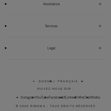
Assistance
Services
Legal
SUISSE
|
,
SÉLECTIONNEZ
SUIVEZ-NOUS SUR :
VOTRE
RÉGION
Instagram
YouTube
Facebook
X
LinkedIn
WeChat
Weibo
© 2026 RIMOWA - TOUS DROITS RÉSERVÉS