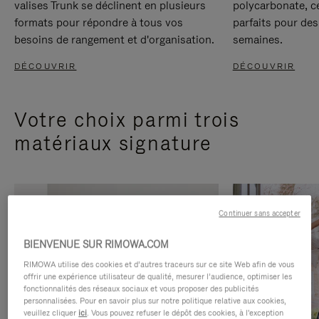
valises Trunk se déclinent en plusieurs
polycarbonate, c
formats pour répondre à tous vos
parfaits pour des
besoins de rangement et d'organisation.
semaines.
DÉCOUVRIR
DÉCOUVRIR
Votre choix parmi trois
matériaux signature
Continuer sans accepter
BIENVENUE SUR RIMOWA.COM
RIMOWA utilise des cookies et d’autres traceurs sur ce site Web afin de vous
offrir une expérience utilisateur de qualité, mesurer l’audience, optimiser les
fonctionnalités des réseaux sociaux et vous proposer des publicités
personnalisées. Pour en savoir plus sur notre politique relative aux cookies,
veuillez cliquer
ici
. Vous pouvez refuser le dépôt des cookies, à l'exception