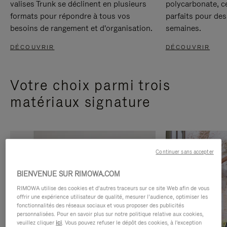
valises Trunk se déclinent en plusieurs
polycarbonate, c
formats pour répondre à tous vos
parfaits pour des
besoins de rangement et d'organisation.
semaines.
DÉCOUVRIR
DÉCOUVRIR
Votre choix parmi trois
matériaux signature
Continuer sans accepter
BIENVENUE SUR RIMOWA.COM
RIMOWA utilise des cookies et d’autres traceurs sur ce site Web afin de vous
offrir une expérience utilisateur de qualité, mesurer l’audience, optimiser les
fonctionnalités des réseaux sociaux et vous proposer des publicités
personnalisées. Pour en savoir plus sur notre politique relative aux cookies,
veuillez cliquer
ici
. Vous pouvez refuser le dépôt des cookies, à l'exception