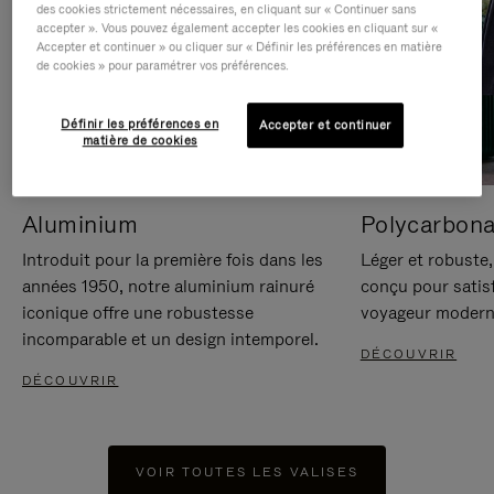
des cookies strictement nécessaires, en cliquant sur « Continuer sans
accepter ». Vous pouvez également accepter les cookies en cliquant sur «
Accepter et continuer » ou cliquer sur « Définir les préférences en matière
de cookies » pour paramétrer vos préférences.
Définir les préférences en
Accepter et continuer
matière de cookies
Aluminium
Polycarbona
Introduit pour la première fois dans les
Léger et robuste,
années 1950, notre aluminium rainuré
conçu pour satisf
iconique offre une robustesse
voyageur modern
incomparable et un design intemporel.
DÉCOUVRIR
DÉCOUVRIR
VOIR TOUTES LES VALISES