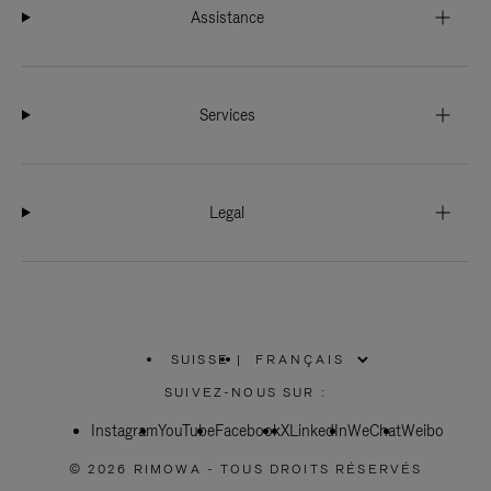
Assistance
Services
Legal
SUISSE
|
,
SÉLECTIONNEZ
SUIVEZ-NOUS SUR :
VOTRE
RÉGION
Instagram
YouTube
Facebook
X
LinkedIn
WeChat
Weibo
© 2026 RIMOWA - TOUS DROITS RÉSERVÉS