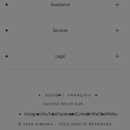
Assistance
Services
Legal
SUISSE
|
,
SÉLECTIONNEZ
SUIVEZ-NOUS SUR :
VOTRE
RÉGION
Instagram
YouTube
Facebook
X
LinkedIn
WeChat
Weibo
© 2026 RIMOWA - TOUS DROITS RÉSERVÉS