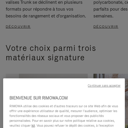
valises Trunk se déclinent en plusieurs
polycarbonate, c
formats pour répondre à tous vos
parfaits pour des
besoins de rangement et d'organisation.
semaines.
DÉCOUVRIR
DÉCOUVRIR
Votre choix parmi trois
matériaux signature
Continuer sans accepter
BIENVENUE SUR RIMOWA.COM
RIMOWA utilise des cookies et d’autres traceurs sur ce site Web afin de vous
offrir une expérience utilisateur de qualité, mesurer l’audience, optimiser les
fonctionnalités des réseaux sociaux et vous proposer des publicités
personnalisées. Pour en savoir plus sur notre politique relative aux cookies,
veuillez cliquer
ici
. Vous pouvez refuser le dépôt des cookies, à l'exception