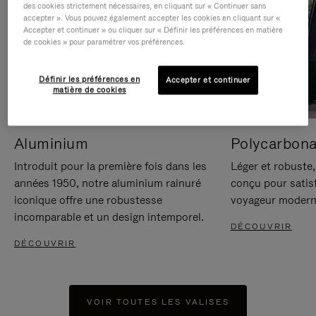
des cookies strictement nécessaires, en cliquant sur « Continuer sans
accepter ». Vous pouvez également accepter les cookies en cliquant sur «
Accepter et continuer » ou cliquer sur « Définir les préférences en matière
de cookies » pour paramétrer vos préférences.
Définir les préférences en
Accepter et continuer
matière de cookies
Aluminium
Polycarbona
Introduit pour la première fois dans les
Léger et robuste,
années 1950, notre aluminium rainuré
conçu pour satisf
iconique offre une robustesse
voyageur modern
incomparable et un design intemporel.
DÉCOUVRIR
DÉCOUVRIR
VOIR TOUTES LES VALISES