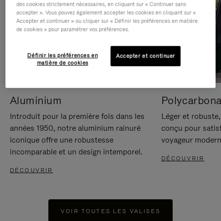
des cookies strictement nécessaires, en cliquant sur « Continuer sans
accepter ». Vous pouvez également accepter les cookies en cliquant sur «
Accepter et continuer » ou cliquer sur « Définir les préférences en matière
de cookies » pour paramétrer vos préférences.
Définir les préférences en
Accepter et continuer
matière de cookies
Aluminium
Polycarbona
Introduit pour la première fois dans les
Léger et robuste,
années 1950, notre aluminium rainuré
conçu pour satisf
iconique offre une robustesse
voyageur modern
incomparable et un design intemporel.
DÉCOUVRIR
DÉCOUVRIR
VOIR TOUTES LES VALISES