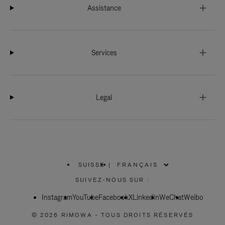
Assistance
Services
Legal
SUISSE
|
,
SÉLECTIONNEZ
SUIVEZ-NOUS SUR :
VOTRE
RÉGION
Instagram
YouTube
Facebook
X
LinkedIn
WeChat
Weibo
© 2026 RIMOWA - TOUS DROITS RÉSERVÉS