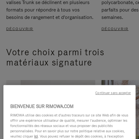
valises Trunk se déclinent en plusieurs
polycarbonate, c
formats pour répondre à tous vos
parfaits pour des
besoins de rangement et d'organisation.
semaines.
DÉCOUVRIR
DÉCOUVRIR
Votre choix parmi trois
matériaux signature
Continuer sans accepter
BIENVENUE SUR RIMOWA.COM
RIMOWA utilise des cookies et d’autres traceurs sur ce site Web afin de vous
offrir une expérience utilisateur de qualité, mesurer l’audience, optimiser les
fonctionnalités des réseaux sociaux et vous proposer des publicités
personnalisées. Pour en savoir plus sur notre politique relative aux cookies,
veuillez cliquer
ici
. Vous pouvez refuser le dépôt des cookies, à l'exception