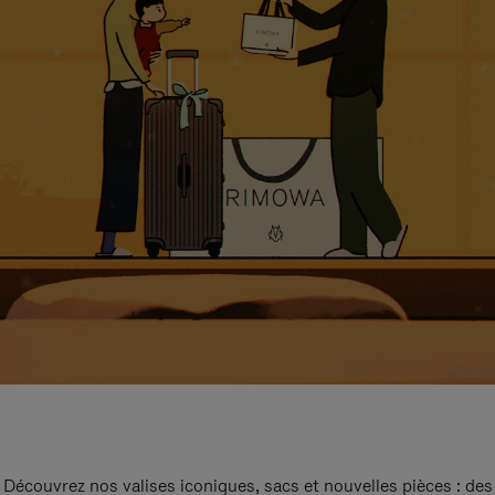
Découvrez nos valises iconiques, sacs et nouvelles pièces : des