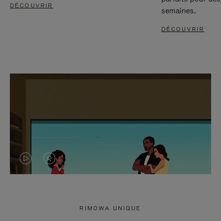
DÉCOUVRIR
semaines.
DÉCOUVRIR
LA
LE
VIDÉO
SON
N'EST
DE
RIMOWA UNIQUE
PAS
LA