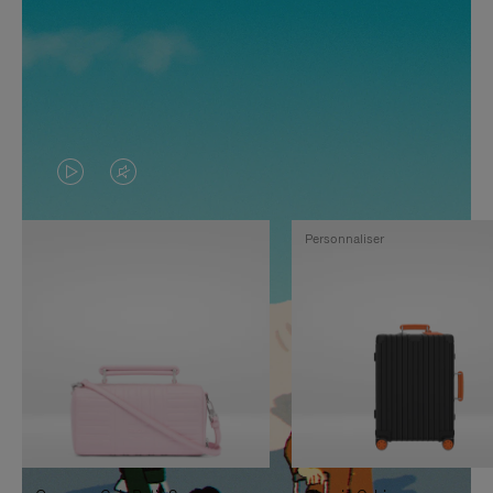
LA
LE
VIDÉO
SON
Personnaliser
N'EST
DE
PAS
LA
EN
VIDÉO
PAUSE,
EST
APPUYEZ
DÉSACTIVÉ.
SUR
VEUILLEZ