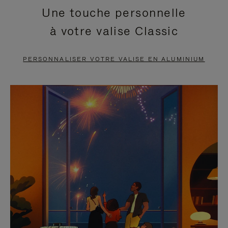
Une touche personnelle
EN
VIDÉO
à votre valise Classic
PAUSE,
EST
APPUYEZ
DÉSACTIVÉ.
PERSONNALISER VOTRE VALISE EN ALUMINIUM
SUR
VEUILLEZ
POUR
CLIQUER
LA
POUR
METTRE
RÉACTIVER
EN
LE
PAUSE
SON