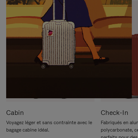
SUR
VEUILLEZ
POUR
CLIQUER
LA
POUR
METTRE
RÉACTIVER
EN
LE
PAUSE
SON
Cabin
Check-In
Voyagez léger et sans contrainte avec le
Fabriqués en alu
bagage cabine idéal.
polycarbonate, c
parfaits pour des