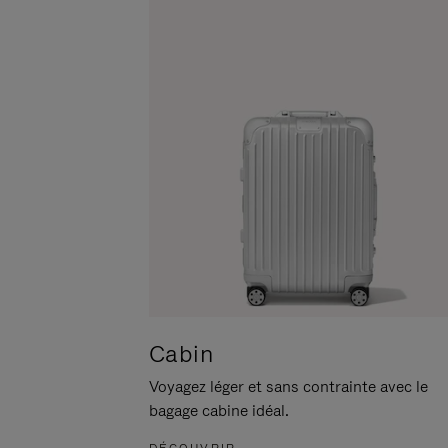
POUR
CLIQUER
LA
POUR
METTRE
RÉACTIVER
EN
LE
PAUSE
SON
Cabin
Voyagez léger et sans contrainte avec le
bagage cabine idéal.