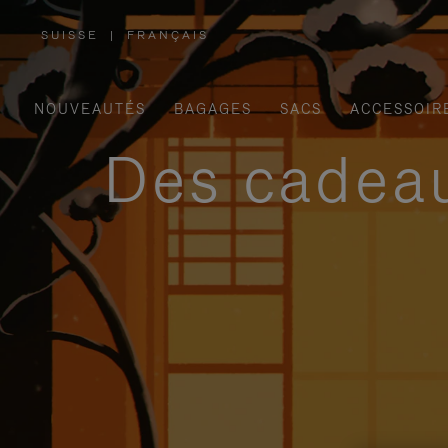
SUISSE
|
FRANÇAIS
,
SÉLECTIONNEZ
VOTRE
RÉGION
NOUVEAUTÉS
BAGAGES
SACS
ACCESSOIR
Des cadeau