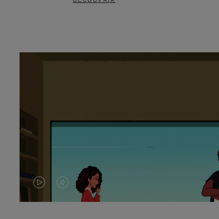
DÉCOUVRIR
LA
LE
VIDÉO
SON