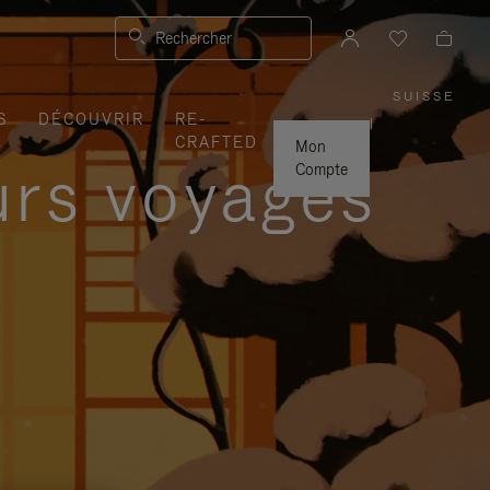
Rechercher
SUISSE
,
S
DÉCOUVRIR
RE-
SÉLEC
|
VOTRE
CRAFTED
RÉGIO
Mon
urs voyages
Compte