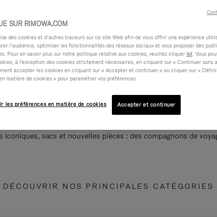
Cont
UE SUR RIMOWA.COM
e des cookies et d’autres traceurs sur ce site Web afin de vous offrir une expérience utili
rer l’audience, optimiser les fonctionnalités des réseaux sociaux et vous proposer des publi
s. Pour en savoir plus sur notre politique relative aux cookies, veuillez cliquer
ici
. Vous pou
okies, à l'exception des cookies strictement nécessaires, en cliquant sur « Continuer sans 
ment accepter les cookies en cliquant sur « Accepter et continuer » ou cliquer sur « Défini
en matière de cookies » pour paramétrer vos préférences.
ir les préférences en matière de cookies
Accepter et continuer
s iconiques, sacs et nouvelles pièces : des compagnons de voyag
DÉCOUVRIR NOS PRINCIPALES CATÉGORIES