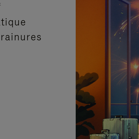
E
atique
 rainures