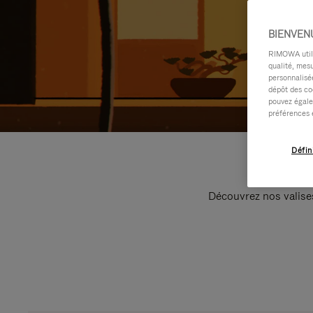
BIENVEN
RIMOWA utilis
qualité, mesu
personnalisée
dépôt des co
pouvez égale
préférences 
Défin
Découvrez nos valise