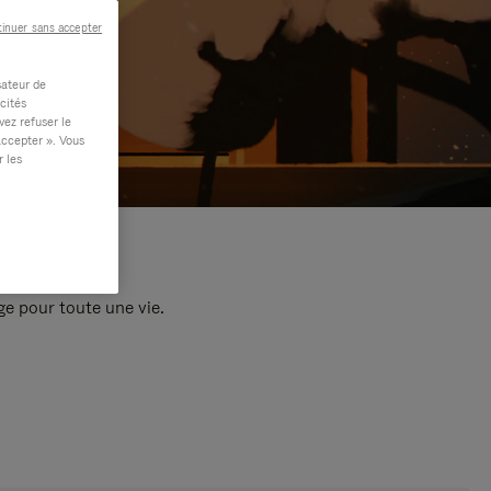
inuer sans accepter
sateur de
cités
vez refuser le
accepter ». Vous
r les
e pour toute une vie.