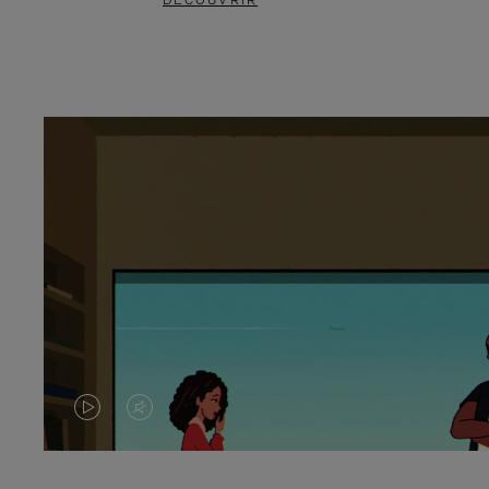
DÉCOUVRIR
LA
LE
VIDÉO
SON