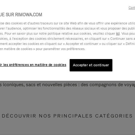
Cont
UE SUR RIMOWA.COM
e des cookies et d’autres traceurs sur ce site Web afin de vous offrir une expérience utili
rer l’audience, optimiser les fonctionnalités des réseaux sociaux et vous proposer des publi
s. Pour en savoir plus sur notre politique relative aux cookies, veuillez cliquer
ici
. Vous pou
okies, à l'exception des cookies strictement nécessaires, en cliquant sur « Continuer sans 
ment accepter les cookies en cliquant sur « Accepter et continuer » ou cliquer sur « Défini
en matière de cookies » pour paramétrer vos préférences.
ir les préférences en matière de cookies
Accepter et continuer
s iconiques, sacs et nouvelles pièces : des compagnons de voyag
DÉCOUVRIR NOS PRINCIPALES CATÉGORIES