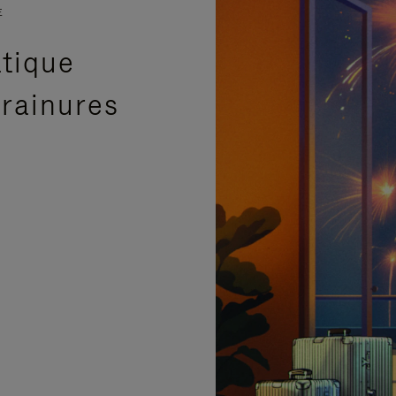
E
atique
 rainures