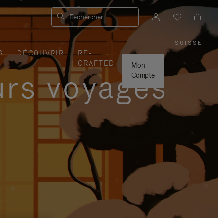
Rechercher
SUISSE
,
S
DÉCOUVRIR
RE-
SÉLEC
|
VOTRE
CRAFTED
RÉGIO
Mon
urs voyages
Compte