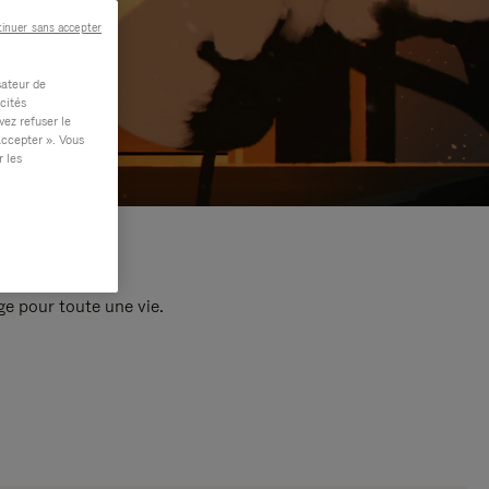
inuer sans accepter
sateur de
cités
vez refuser le
accepter ». Vous
r les
e pour toute une vie.