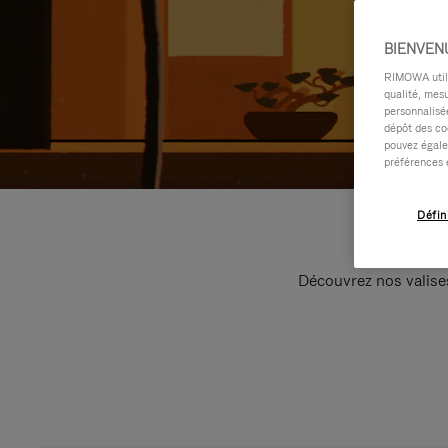
BIENVEN
RIMOWA utilis
qualité, mesu
personnalisée
dépôt des co
pouvez égale
préférences 
Défin
Découvrez nos valise