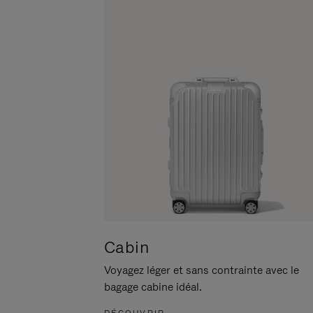
POUR
CLIQUER
LA
POUR
METTRE
RÉACTIVER
EN
LE
PAUSE
SON
Cabin
Voyagez léger et sans contrainte avec le
bagage cabine idéal.