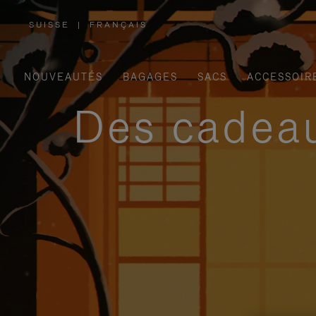
SUISSE
|
FRANÇAIS
,
SÉLECTIONNEZ
VOTRE
RÉGION
NOUVEAUTÉS
BAGAGES
SACS
ACCESSOIR
Des cadeau