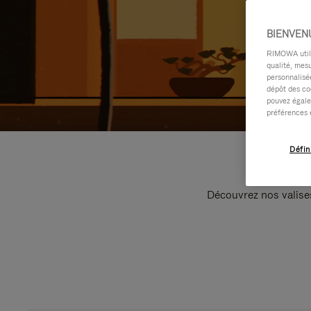
BIENVEN
RIMOWA utilis
qualité, mesu
personnalisée
dépôt des co
pouvez égale
préférences 
Défin
Découvrez nos valise