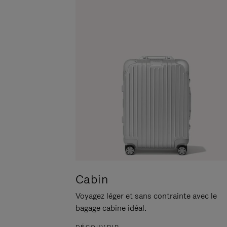
POUR
CLIQUER
LA
POUR
METTRE
RÉACTIVER
EN
LE
PAUSE
SON
Cabin
Voyagez léger et sans contrainte avec le
bagage cabine idéal.