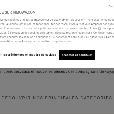
Cont
UE SUR RIMOWA.COM
e des cookies et d’autres traceurs sur ce site Web afin de vous offrir une expérience utili
rer l’audience, optimiser les fonctionnalités des réseaux sociaux et vous proposer des publi
s. Pour en savoir plus sur notre politique relative aux cookies, veuillez cliquer
ici
. Vous pou
okies, à l'exception des cookies strictement nécessaires, en cliquant sur « Continuer sans 
ment accepter les cookies en cliquant sur « Accepter et continuer » ou cliquer sur « Défini
en matière de cookies » pour paramétrer vos préférences.
ir les préférences en matière de cookies
Accepter et continuer
s iconiques, sacs et nouvelles pièces : des compagnons de voyag
DÉCOUVRIR NOS PRINCIPALES CATÉGORIES