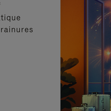
E
atique
 rainures