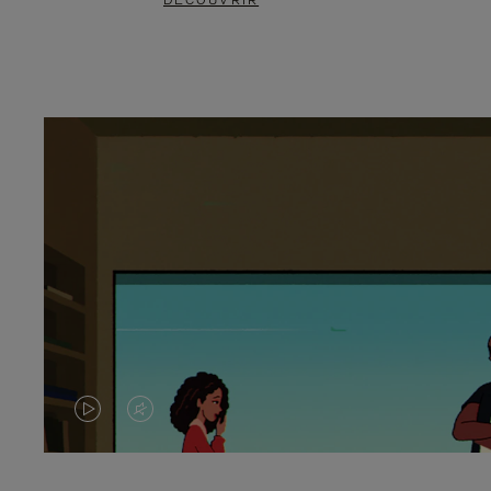
DÉCOUVRIR
LA
LE
VIDÉO
SON