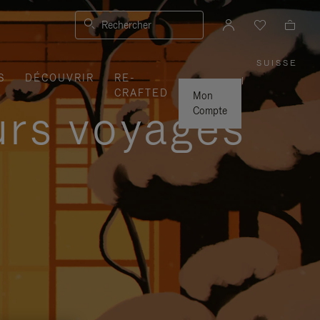
Rechercher
SUISSE
,
S
DÉCOUVRIR
RE-
SÉLEC
|
VOTRE
CRAFTED
RÉGIO
Mon
urs voyages
Compte