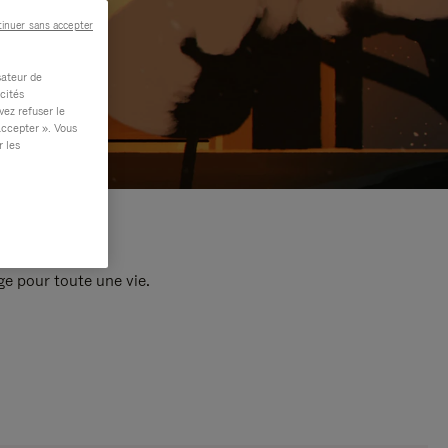
inuer sans accepter
sateur de
cités
vez refuser le
accepter ». Vous
r les
e pour toute une vie.