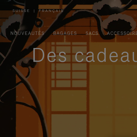
SUISSE
|
FRANÇAIS
,
SÉLECTIONNEZ
VOTRE
RÉGION
NOUVEAUTÉS
BAGAGES
SACS
ACCESSOIR
Des cadeau