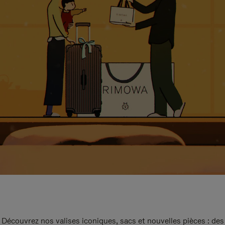
Découvrez nos valises iconiques, sacs et nouvelles pièces : des