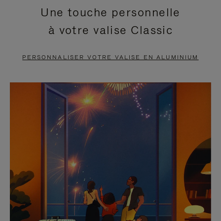
Une touche personnelle
EN
VIDÉO
à votre valise Classic
PAUSE,
EST
APPUYEZ
DÉSACTIVÉ.
PERSONNALISER VOTRE VALISE EN ALUMINIUM
SUR
VEUILLEZ
POUR
CLIQUER
LA
POUR
METTRE
RÉACTIVER
EN
LE
PAUSE
SON