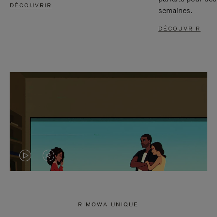
DÉCOUVRIR
semaines.
DÉCOUVRIR
LA
LE
VIDÉO
SON
N'EST
DE
RIMOWA UNIQUE
PAS
LA