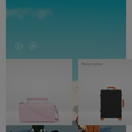
LA
LE
VIDÉO
SON
Personnaliser
N'EST
DE
PAS
LA
EN
VIDÉO
PAUSE,
EST
APPUYEZ
DÉSACTIVÉ.
SUR
VEUILLEZ