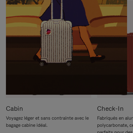
SUR
VEUILLEZ
POUR
CLIQUER
LA
POUR
METTRE
RÉACTIVER
EN
LE
PAUSE
SON
Cabin
Check-In
Voyagez léger et sans contrainte avec le
Fabriqués en alu
bagage cabine idéal.
polycarbonate, c
parfaits pour des