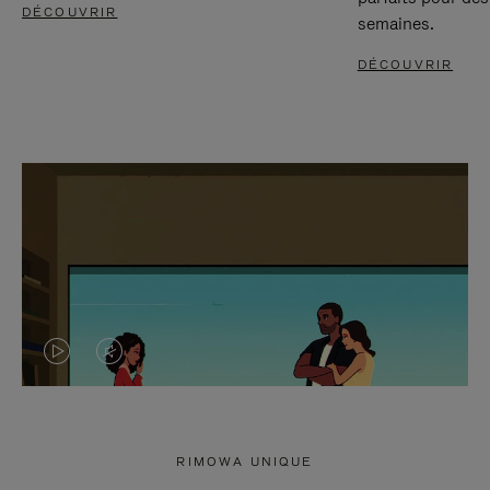
DÉCOUVRIR
semaines.
DÉCOUVRIR
LA
LE
VIDÉO
SON
N'EST
DE
RIMOWA UNIQUE
PAS
LA