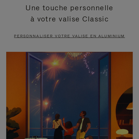
Une touche personnelle
EN
VIDÉO
à votre valise Classic
PAUSE,
EST
APPUYEZ
DÉSACTIVÉ.
PERSONNALISER VOTRE VALISE EN ALUMINIUM
SUR
VEUILLEZ
POUR
CLIQUER
LA
POUR
METTRE
RÉACTIVER
EN
LE
PAUSE
SON