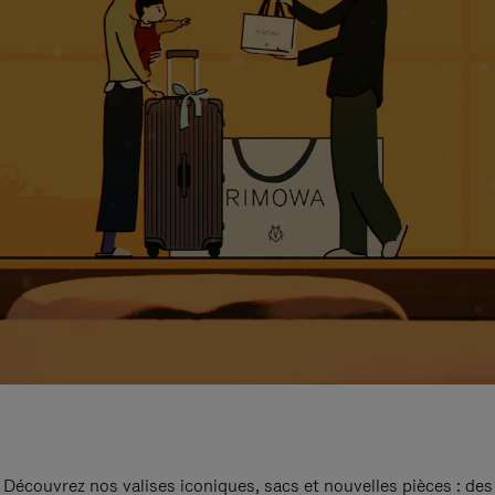
Découvrez nos valises iconiques, sacs et nouvelles pièces : des