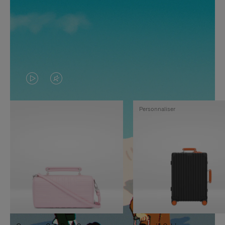
LA
LE
VIDÉO
SON
Personnaliser
N'EST
DE
PAS
LA
EN
VIDÉO
PAUSE,
EST
APPUYEZ
DÉSACTIVÉ.
SUR
VEUILLEZ