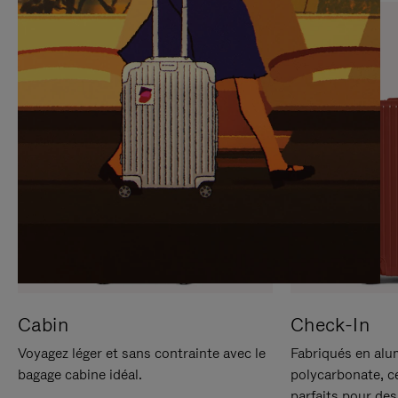
SUR
VEUILLEZ
POUR
CLIQUER
LA
POUR
METTRE
RÉACTIVER
EN
LE
PAUSE
SON
Cabin
Check-In
Voyagez léger et sans contrainte avec le
Fabriqués en alu
bagage cabine idéal.
polycarbonate, c
parfaits pour des