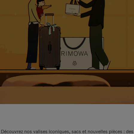
Découvrez nos valises iconiques, sacs et nouvelles pièces : des