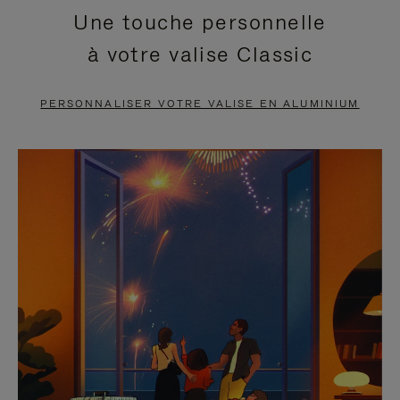
Une touche personnelle
EN
VIDÉO
à votre valise Classic
PAUSE,
EST
APPUYEZ
DÉSACTIVÉ.
PERSONNALISER VOTRE VALISE EN ALUMINIUM
SUR
VEUILLEZ
POUR
CLIQUER
LA
POUR
METTRE
RÉACTIVER
EN
LE
PAUSE
SON