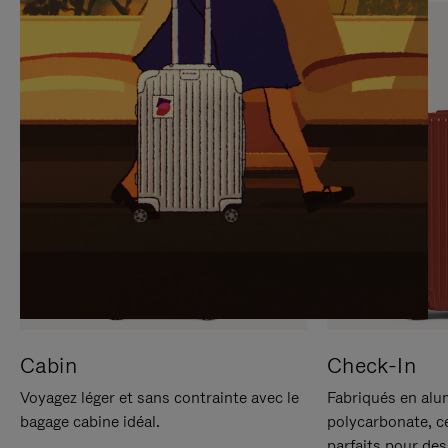
SUR
VEUILLEZ
POUR
CLIQUER
LA
POUR
METTRE
RÉACTIVER
EN
LE
PAUSE
SON
Cabin
Check-In
Voyagez léger et sans contrainte avec le
Fabriqués en alu
bagage cabine idéal.
polycarbonate, c
parfaits pour des