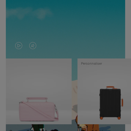
LA
LE
VIDÉO
SON
Personnaliser
N'EST
DE
PAS
LA
EN
VIDÉO
PAUSE,
EST
APPUYEZ
DÉSACTIVÉ.
SUR
VEUILLEZ