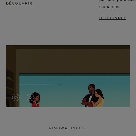
DÉCOUVRIR
semaines.
DÉCOUVRIR
LA
LE
VIDÉO
SON
N'EST
DE
RIMOWA UNIQUE
PAS
LA