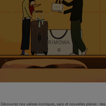
Découvrez nos valises iconiques, sacs et nouvelles pièces : des