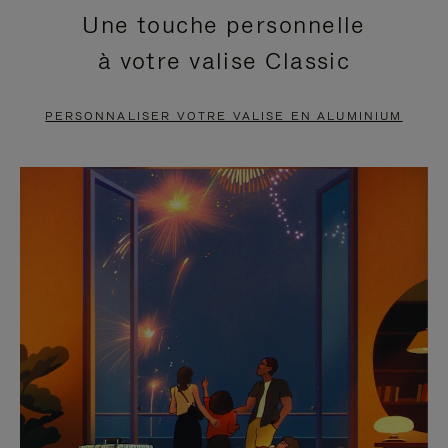
Une touche personnelle
EN
VIDÉO
à votre valise Classic
PAUSE,
EST
APPUYEZ
DÉSACTIVÉ.
PERSONNALISER VOTRE VALISE EN ALUMINIUM
SUR
VEUILLEZ
POUR
CLIQUER
LA
POUR
METTRE
RÉACTIVER
EN
LE
PAUSE
SON