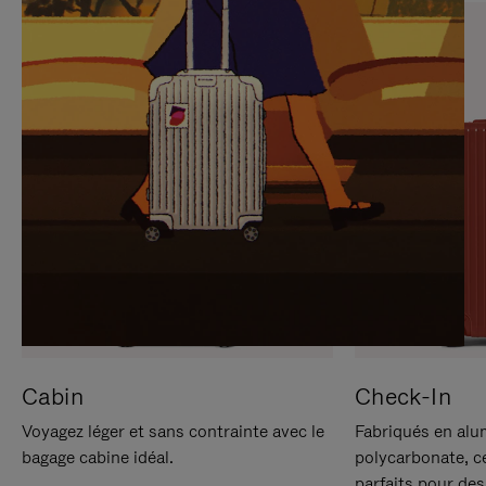
SUR
VEUILLEZ
POUR
CLIQUER
LA
POUR
METTRE
RÉACTIVER
EN
LE
PAUSE
SON
Cabin
Check-In
Voyagez léger et sans contrainte avec le
Fabriqués en alu
bagage cabine idéal.
polycarbonate, c
parfaits pour des