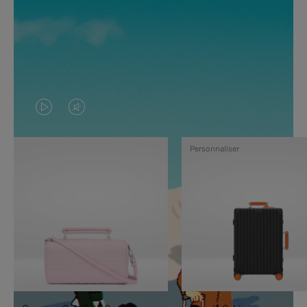
LA
LE
VIDÉO
SON
Personnaliser
N'EST
DE
PAS
LA
EN
VIDÉO
PAUSE,
EST
APPUYEZ
DÉSACTIVÉ.
SUR
VEUILLEZ