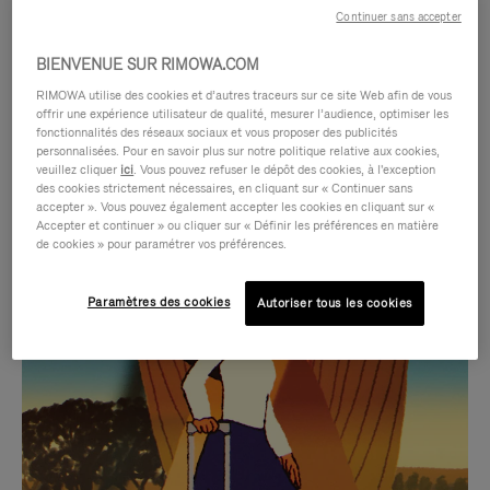
Continuer sans accepter
BIENVENUE SUR RIMOWA.COM
RIMOWA utilise des cookies et d’autres traceurs sur ce site Web afin de vous
offrir une expérience utilisateur de qualité, mesurer l’audience, optimiser les
fonctionnalités des réseaux sociaux et vous proposer des publicités
personnalisées. Pour en savoir plus sur notre politique relative aux cookies,
veuillez cliquer
ici
. Vous pouvez refuser le dépôt des cookies, à l'exception
des cookies strictement nécessaires, en cliquant sur « Continuer sans
accepter ». Vous pouvez également accepter les cookies en cliquant sur «
Accepter et continuer » ou cliquer sur « Définir les préférences en matière
LA
LE
de cookies » pour paramétrer vos préférences.
VIDÉO
SON
Paramètres des cookies
Autoriser tous les cookies
N'EST
DE
SÉLECTIONS CADEAUX ET INSPIRATIONS
PAS
LA
Trouvez le compagnon
EN
VIDÉO
parfait pour chaque voyage
PAUSE,
EST
APPUYEZ
DÉSACTIVÉ.