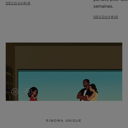
DÉCOUVRIR
semaines.
DÉCOUVRIR
LA
LE
VIDÉO
SON
N'EST
DE
RIMOWA UNIQUE
PAS
LA