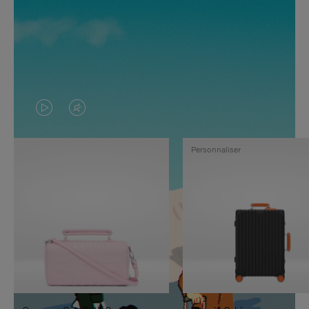
LA
LE
VIDÉO
SON
Personnaliser
N'EST
DE
PAS
LA
EN
VIDÉO
PAUSE,
EST
APPUYEZ
DÉSACTIVÉ.
SUR
VEUILLEZ