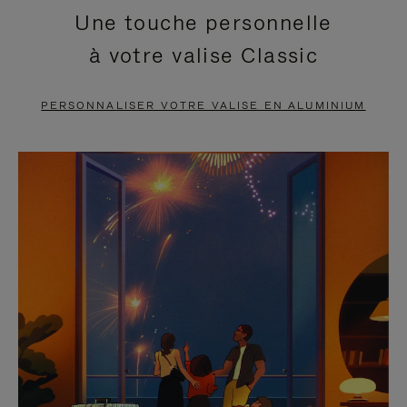
Une touche personnelle
EN
VIDÉO
à votre valise Classic
PAUSE,
EST
APPUYEZ
DÉSACTIVÉ.
PERSONNALISER VOTRE VALISE EN ALUMINIUM
SUR
VEUILLEZ
POUR
CLIQUER
LA
POUR
METTRE
RÉACTIVER
EN
LE
PAUSE
SON