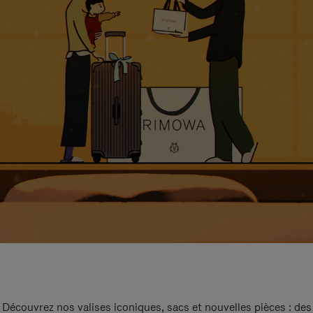
Découvrez nos valises iconiques, sacs et nouvelles pièces : des