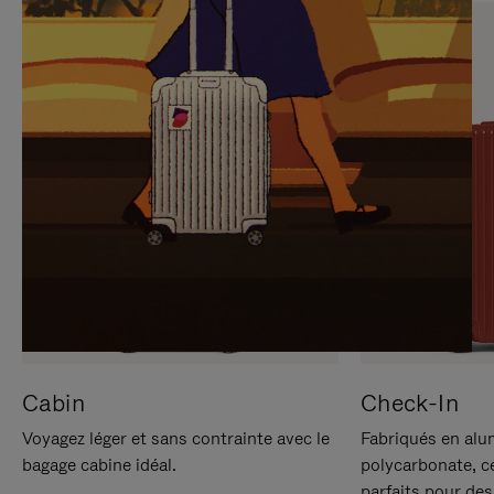
SUR
VEUILLEZ
POUR
CLIQUER
LA
POUR
METTRE
RÉACTIVER
EN
LE
PAUSE
SON
Cabin
Check-In
Voyagez léger et sans contrainte avec le
Fabriqués en alu
bagage cabine idéal.
polycarbonate, c
parfaits pour des