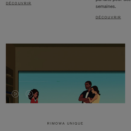
DÉCOUVRIR
semaines.
DÉCOUVRIR
LA
LE
VIDÉO
SON
N'EST
DE
RIMOWA UNIQUE
PAS
LA