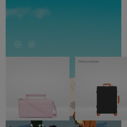
LA
LE
VIDÉO
SON
Personnaliser
N'EST
DE
PAS
LA
EN
VIDÉO
PAUSE,
EST
APPUYEZ
DÉSACTIVÉ.
SUR
VEUILLEZ