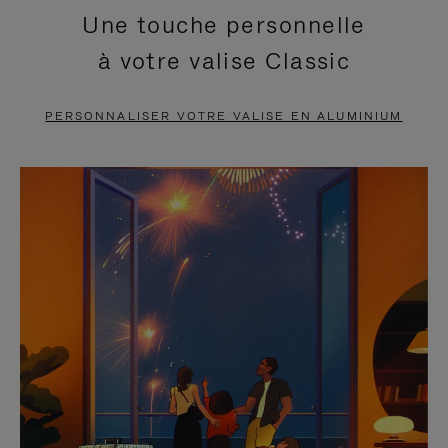
Une touche personnelle
EN
VIDÉO
à votre valise Classic
PAUSE,
EST
APPUYEZ
DÉSACTIVÉ.
PERSONNALISER VOTRE VALISE EN ALUMINIUM
SUR
VEUILLEZ
POUR
CLIQUER
LA
POUR
METTRE
RÉACTIVER
EN
LE
PAUSE
SON