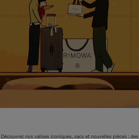
Découvrez nos valises iconiques, sacs et nouvelles pièces : des